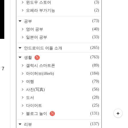
(3)
윈도우 스토어
(2)
오페라 부가기능
(73)
공부
(40)
영어 공부
(33)
일본어 공부
(265)
안드로이드 어플 소개
(763)
생활
N
(89)
갤럭시 스마트폰
(184)
아이허브(iHerb)
(79)
여행
(56)
사진(写真)
(28)
도서
(25)
다이어트
(131)
블로그 놀이
N
(137)
리뷰