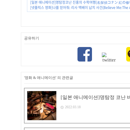
[일본 애니메이션]명탐정코난 진홍의 수학여행(名探偵コナン 紅の修学
[넷플릭스 영화]나를 믿어줘: 리사 맥베이 납치 사건(Believe Me:The Abduc
공유하기
'영화 & 애니메이션' 의 관련글
[일본 애니메이션]명탐정 코난 비
2022.03.18