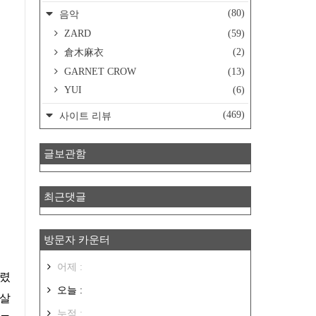
(80)
음악
ZARD
(59)
(2)
倉木麻衣
GARNET CROW
(13)
YUI
(6)
(469)
사이트 리뷰
글보관함
최근댓글
방문자 카운터
어제 :
알렸
오늘 :
 살
누적 :