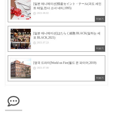
[일본 애니메이션]怪盗セイント・テール(괴도 세인
트 테일,천사 소녀 네티,1995)
2021.08.02
더보기
[일본 애니메이션]はたらく細胞 BLACK(일하는 세
포 BLACK,2021)
2021.07.23
더보기
[영국 드라마]World on Fire(월드 온 파이어,2019)
2021.07.08
더보기