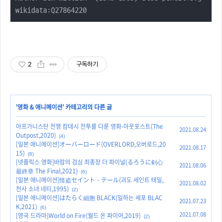
wikidata:Q27864220
2
구독하기
'
영화 & 애니메이션
' 카테고리의 다른 글
아프가니스탄 전쟁 캄데시 전투를 다룬 영화-아웃포스트(The
2021.08.24
Outpost,2020)
(4)
[일본 애니메이션]オーバーロード(OVERLORD,오버로드,20
2021.08.17
15)
(8)
[넷플릭스 영화]바람의 검심 최종장 더 파이널(るろうに剣心
2021.08.06
最終章 The Final,2021)
(6)
[일본 애니메이션]怪盗セイント・テール(괴도 세인트 테일,
2021.08.02
천사 소녀 네티,1995)
(2)
[일본 애니메이션]はたらく細胞 BLACK(일하는 세포 BLAC
2021.07.23
K,2021)
(6)
2021.07.08
[영국 드라마]World on Fire(월드 온 파이어,2019)
(2)