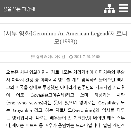
꿈을꾸는 파랑새
[서부 영화]Geronimo An American Legend(제로니
모(1993))
영화 & 애니메이션
2021. 7. 29. 05:00
오늘은 서부 영화이면서 제로니모는 치리카후아 아파치족의 주술
사 아파치 전쟁 중 아파치족 영토를 계속 잠식하려 들어오던 멕시
코와 미국을 상대로 투쟁했던 아메리카 원주민의 지도자인 키리후
아 어로 Goyaałé(고야슬레)라고 쓰며 하품하는 사람
(one who yawns)라는 뜻이 있으며 영어로는 Goyathlay 또
는 Goyahkla 라고 하는 제로니모(Geronimo)의 역사를 다루
는 영화입니다. 나오는 배우들이 진 핵크만,맷 데이먼,웨스 스투
디,제이슨 패트릭 등 배우가 출연하는 드라마입니다. 일단 개인적