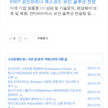
ESET 공인파트너 콕스코드 보안 솔루션 전문
이셋 기업 맞춤형 1:1 상담 및 기술문의, 랜섬웨어 보
호 및 복원, 안티바이러스 보안 솔루션 컨설팅 및 가
이드 지원
5
구독하기
'
소프트웨어 팁
>
보안 및 분석
' 카테고리의 다른 글
2021.07.13
안드로이드 스마트폰 랜섬웨어-Butewoorse Hacker
(4)
윈도우 KB5004945 보안 업데이트 Zebra 프린터에서 인쇄
2021.07.09
오류
(0)
토르 브라우저(Tor Browser) 새로운 검열 방지 기능 바위 산
2021.07.09
추가
(4)
윈도우 인쇄 스풀러 PrintNightmare KB5004948 긴급 보안
2021.07.09
업데이트
(0)
2021.07.05
Avaddon 랜섬웨어 복호화 도구 공개
(4)
마이크로소프트 PowerShell 7 원격 코드 실행 취약점 주
2021.07.03
의