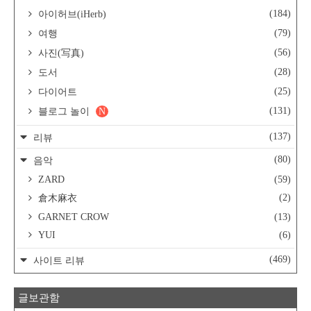
(184)
아이허브(iHerb)
(79)
여행
(56)
사진(写真)
(28)
도서
(25)
다이어트
(131)
블로그 놀이
N
(137)
리뷰
(80)
음악
ZARD
(59)
(2)
倉木麻衣
GARNET CROW
(13)
YUI
(6)
(469)
사이트 리뷰
글보관함