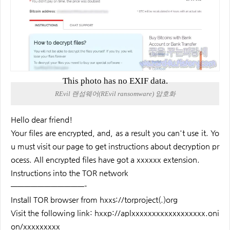
This photo has no EXIF data.
REvil 랜섬웨어(REvil ransomware) 암호화
Hello dear friend!
Your files are encrypted, and, as a result you can't use it. Yo
u must visit our page to get instructions about decryption pr
ocess. All encrypted files have got a xxxxxx extension.
Instructions into the TOR network
———————————-
Install TOR browser from hxxs://torproject(.)org
Visit the following link: hxxp://aplxxxxxxxxxxxxxxxxxx.oni
on/xxxxxxxxx