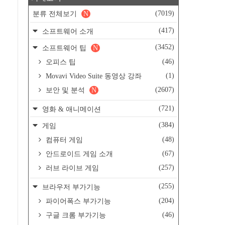
(7019)
분류 전체보기
N
(417)
소프트웨어 소개
(3452)
소프트웨어 팁
N
(46)
오피스 팁
(1)
Movavi Video Suite 동영상 강좌
(2607)
보안 및 분석
N
(721)
영화 & 애니메이션
(384)
게임
(48)
컴퓨터 게임
(67)
안드로이드 게임 소개
(257)
러브 라이브 게임
(255)
브라우저 부가기능
(204)
파이어폭스 부가기능
(46)
구글 크롬 부가기능