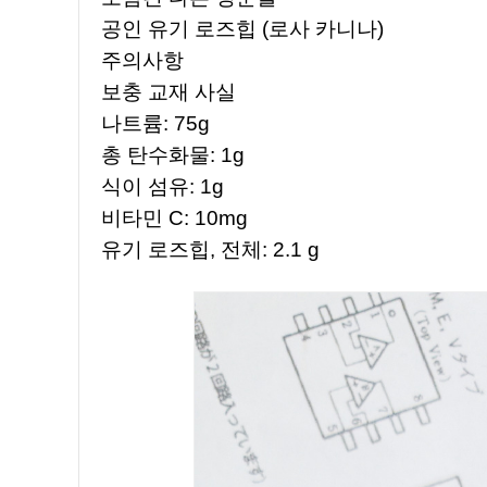
공인 유기 로즈힙 (로사 카니나)
주의사항
보충 교재 사실
나트륨: 75g
총 탄수화물: 1g
식이 섬유: 1g
비타민 C: 10mg
유기 로즈힙, 전체: 2.1 g