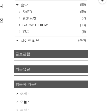
(80)
음악
ZARD
(59)
(2)
倉木麻衣
 전
GARNET CROW
(13)
YUI
(6)
(469)
사이트 리뷰
글보관함
최근댓글
방문자 카운터
어제 :
오늘 :
누적 :