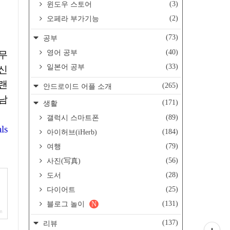
(3)
윈도우 스토어
(2)
오페라 부가기능
(73)
공부
(40)
영어 공부
무
(33)
일본어 공부
아신
오랜
(265)
안드로이드 어플 소개
 남
(171)
생활
(89)
갤럭시 스마트폰
ls
(184)
아이허브(iHerb)
(79)
여행
(56)
사진(写真)
(28)
도서
(25)
다이어트
(131)
블로그 놀이
N
m
(137)
리뷰