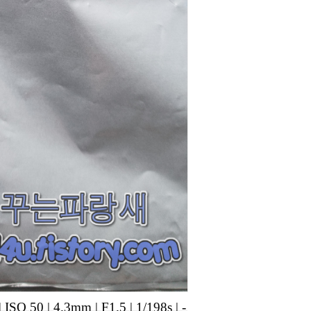
|
ISO 50
|
4.3mm
|
F1.5
|
1/198s
|
-