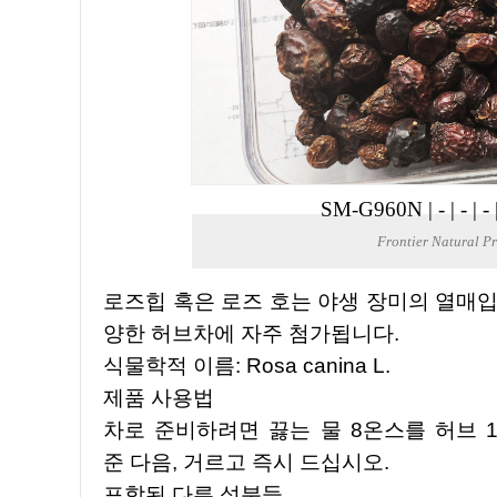
SM-G960N
|
-
|
-
|
-
Frontier Natural 
로즈힙 혹은 로즈 호는 야생 장미의 열매입니다. 높은 비타민 C와 항산화제 함량 때문에 이것은 다
양한 허브차에 자주 첨가됩니다.
식물학적 이름: Rosa canina L.
제품 사용법
차로 준비하려면 끓는 물 8온스를 허브 1
준 다음, 거르고 즉시 드십시오.
포함된 다른 성분들