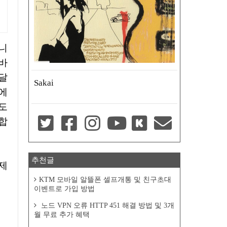
 바
달
Sakai
에
도
 합
추천글
 제
KTM 모바일 알뜰폰 셀프개통 및 친구초대
이벤트로 가입 방법
노드 VPN 오류 HTTP 451 해결 방법 및 3개
월 무료 추가 혜택