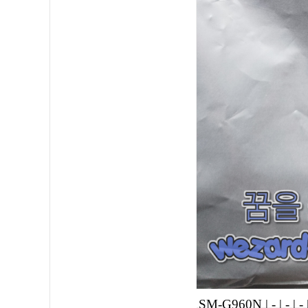
SM-G960N
|
-
|
-
|
-