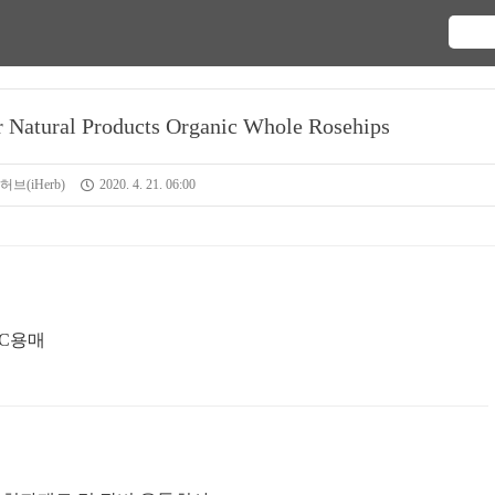
ural Products Organic Whole Rosehips
브(iHerb)
2020. 4. 21. 06:00
PLC용매