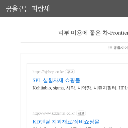
꿈을꾸는 파랑새
피부 미용에 좋은 차-Frontier Nat
생활/아이허
https://bjshop.co.kr
광고
SPL 실험자재 쇼핑몰
Kohjinbio, sigma, 시약, 시약장, 시린지필터, H
http://www.kddental.co.kr
광고
KD덴탈 치과재료/장비쇼핑몰