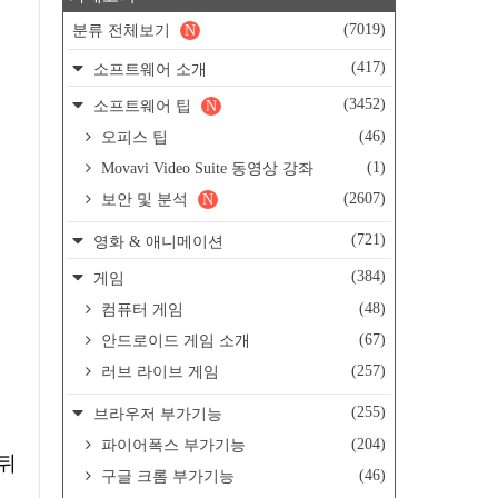
(7019)
분류 전체보기
N
(417)
소프트웨어 소개
(3452)
소프트웨어 팁
N
(46)
오피스 팁
(1)
Movavi Video Suite 동영상 강좌
(2607)
보안 및 분석
N
(721)
영화 & 애니메이션
(384)
게임
(48)
컴퓨터 게임
(67)
안드로이드 게임 소개
(257)
러브 라이브 게임
(255)
브라우저 부가기능
(204)
파이어폭스 부가기능
(46)
구글 크롬 부가기능