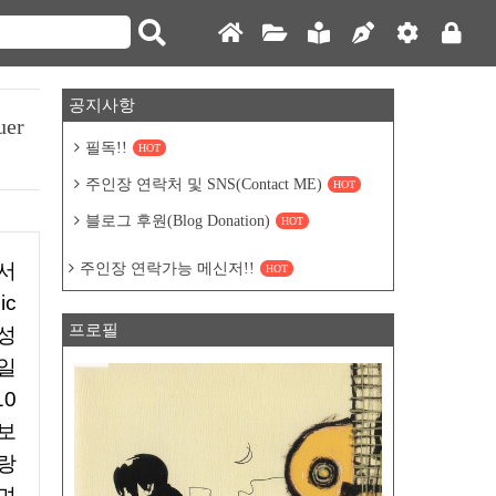
공지사항
er
필독!!
HOT
주인장 연락처 및 SNS(Contact ME)
HOT
블로그 후원(Blog Donation)
HOT
주인장 연락가능 메신저!!
HOT
ic
프로필
난성
일
0
보
랑
며