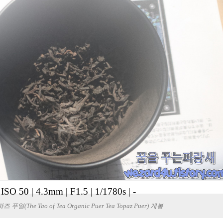
|
ISO 50
|
4.3mm
|
F1.5
|
1/1780s
|
-
푸얼(The Tao of Tea Organic Puer Tea Topaz Puer) 개봉