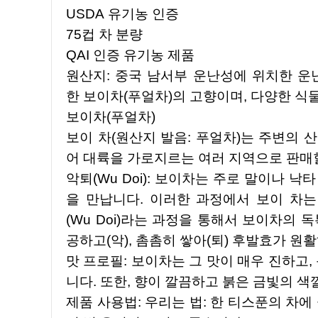
USDA 유기농 인증
75컵 차 분량
QAI 인증 유기농 제품
원산지: 중국 남서부 운난성에 위치한 운
한 보이차(푸얼차)의 고향이며, 다양한 식
보이차(푸얼차)
보이 차(원산지 발음: 푸얼차)는 주변의 
어 대륙을 가로지르는 여러 지역으로 판매할
악퇴(Wu Doi): 보이차는 주로 말이나 
을 만납니다. 이러한 과정에서 보이 차는
(Wu Doi)라는 과정을 통해서 보이차의
공하고(악), 촘촘히 쌓아(퇴) 후발효가 원
맛 프로필: 보이차는 그 맛이 매우 진하고,
니다. 또한, 향이 깔끔하고 붉은 금빛의 
제품 사용법: 우리는 법: 한 티스푼의 차에