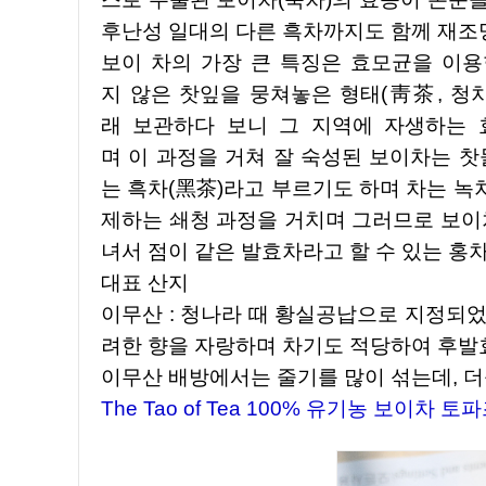
후난성 일대의 다른 흑차까지도 함께 재조
보이 차의 가장 큰 특징은 효모균을 이용한 후발효를 거친 후발효차이며 원래는 따로 발효시키
지 않은 찻잎을 뭉쳐놓은 형태(靑茶, 청
래 보관하다 보니 그 지역에 자생하는
며 이 과정을 거쳐 잘 숙성된 보이차는 찻
는 흑차(黑茶)라고 부르기도 하며 차는 녹
제하는 쇄청 과정을 거치며 그러므로 보이차
녀서 점이 같은 발효차라고 할 수 있는 홍
대표 산지
이무산 : 청나라 때 황실공납으로 지정되었
려한 향을 자랑하며 차기도 적당하여 후발
이무산 배방에서는 줄기를 많이 섞는데, 더
The Tao of Tea 100% 유기농 보이차 토파즈 푸