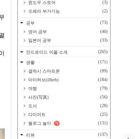
(3)
윈도우 스토어
(2)
오페라 부가기능
무
(73)
공부
(40)
영어 공부
떨
(33)
일본어 공부
(265)
안드로이드 어플 소개
이
(171)
생활
(89)
갤럭시 스마트폰
(184)
아이허브(iHerb)
(79)
여행
(56)
사진(写真)
(28)
도서
(25)
다이어트
(131)
블로그 놀이
N
(137)
리뷰