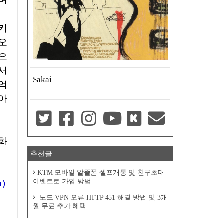
오
으
서
Sakai
억
아
화
추천글
KTM 모바일 알뜰폰 셀프개통 및 친구초대
이벤트로 가입 방법
r)
노드 VPN 오류 HTTP 451 해결 방법 및 3개
월 무료 추가 혜택