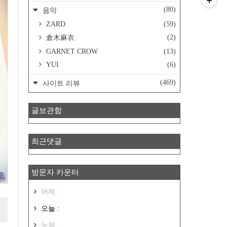
(80)
음악
ZARD
(59)
(2)
倉木麻衣
GARNET CROW
(13)
YUI
(6)
(469)
사이트 리뷰
글보관함
최근댓글
방문자 카운터
어제 :
오늘 :
누적 :