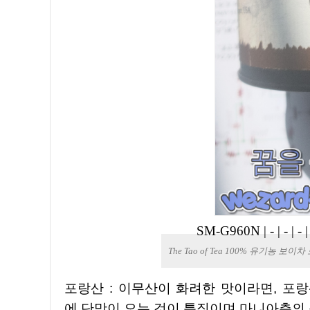
SM-G960N
|
-
|
-
|
-
The Tao of Tea 100% 유기농 보이차 토파
포랑산 : 이무산이 화려한 맛이라면, 포랑산은 무척 쓰고 기운이 강하며 허벌(Herbal)한 쓴맛 뒤
에 단맛이 오는 것이 특징이며 마니아층의