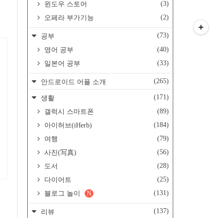
(3)
윈도우 스토어
(2)
오페라 부가기능
(73)
공부
(40)
영어 공부
(33)
일본어 공부
(265)
안드로이드 어플 소개
(171)
생활
(89)
갤럭시 스마트폰
(184)
아이허브(iHerb)
(79)
여행
(56)
사진(写真)
(28)
도서
(25)
다이어트
(131)
블로그 놀이
N
(137)
리뷰