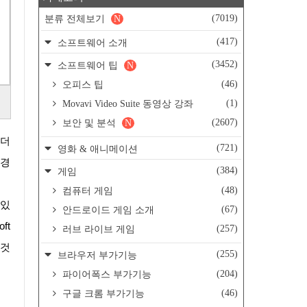
(7019)
분류 전체보기
N
(417)
소프트웨어 소개
(3452)
소프트웨어 팁
N
(46)
오피스 팁
(1)
Movavi Video Suite 동영상 강좌
(2607)
보안 및 분석
N
(721)
영화 & 애니메이션
변경
(384)
게임
(48)
컴퓨터 게임
(67)
안드로이드 게임 소개
ft
(257)
러브 라이브 게임
 것
(255)
브라우저 부가기능
(204)
파이어폭스 부가기능
(46)
구글 크롬 부가기능