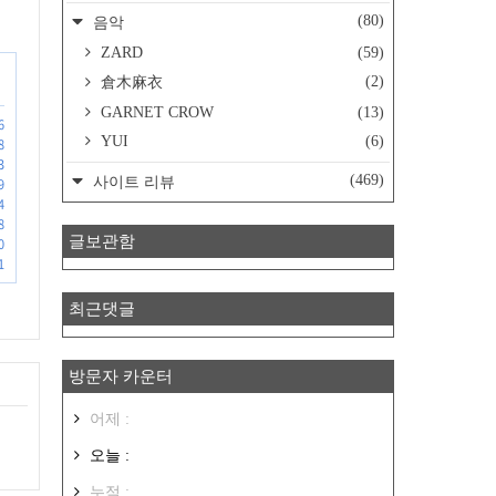
(80)
음악
ZARD
(59)
(2)
倉木麻衣
GARNET CROW
(13)
6
YUI
(6)
8
3
(469)
사이트 리뷰
9
4
8
글보관함
0
1
최근댓글
방문자 카운터
어제 :
오늘 :
누적 :