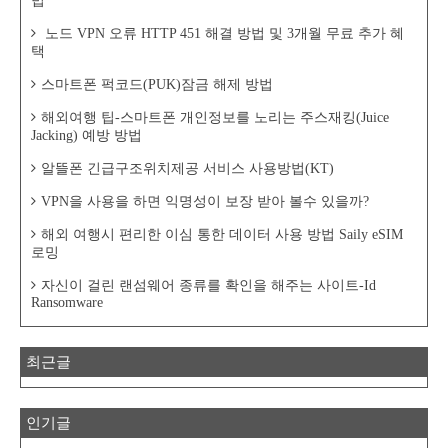
법
노드 VPN 오류 HTTP 451 해결 방법 및 3개월 무료 추가 혜
택
스마트폰 퍽코드(PUK)잠금 해제 방법
해외여행 팁-스마트폰 개인정보를 노리는 주스재킹(Juice
Jacking) 예방 방법
알뜰폰 긴급구조위치제공 서비스 사용방법(KT)
VPN을 사용을 하면 익명성이 보장 받아 볼수 있을까?
해외 여행시 편리한 이심 통한 데이터 사용 방법 Saily eSIM
로밍
자신이 걸린 랜섬웨어 종류를 확인을 해주는 사이트-Id
Ransomware
최근글
인기글