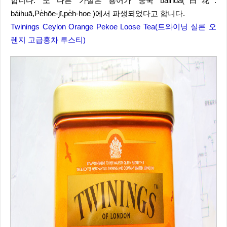
합니다. 또 다른 가설은 용어가 중국 báihuā(白花:
báihuā,Pe̍hōe-jī,pe̍h-hoe )에서 파생되었다고 합니다.
Twinings Ceylon Orange Pekoe Loose Tea(트와이닝 실론 오
렌지 고급홍차 루스티)