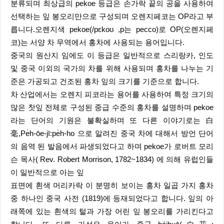
분류되며 최상급의 pekoe 등급은 손가락 끝의 공을 사용하여
선택하는 잎 봉오리만으로 구성되며 오렌지페코는 OP라고 부
릅니다.오렌지색 pekoe(/pɛkoʊ ,p는 pecco)로 OP(오렌지페
코)는 서양 차 무역에서 홍차에 사용되는 용어입니다.
중국의 원산지 임에도 이 등급은 일반적으로 스리랑카, 인도
및 중국 이외의 국가의 차를 위해 사용되며 홍차를 나누는 기
준은 가공되고 건조된 홍차 잎의 크기를 기준으로 합니다.
차 산업에서는 오렌지 피코라는 용어를 사용하여 특정 크기의
많은 찻잎 전체로 구성된 중급 수준의 홍차를 설명하며 pekoe
라는 단어의 기원은 불확실하며 또 다른 이야기로는 白
毫,Pe̍h-ōe-jī:pe̍h-ho 으로 알려진 중국 차에 대해서 방언 단어
의 음역 된 발음에서 파생되었다고 하며 pekoe가 로버트 모리
슨 목사( Rev. Robert Morrison, 1782~1834) 에 의해 유럽인들
이 일반적으로 아는 잎
표면에 흰색 머리카락 이 분명히 보이는 홍차 일곱 가지 홍차
중 하나인 중국 사전 (1819)에 등재되었다고 합니다. 잎의 아
래쪽에 있는 흰색의 털과 가장 어린 잎 봉오리를 가리킨다고