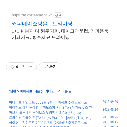
피 대신 즐기는 건강한 차, 와우회
원 30일 무료반품으로 편하게.
https://m.coffeeday.co.kr
광고
커피데이쇼핑몰 - 트와이닝
1+1 한봉지 더 원두커피, 테이크아웃컵, 커피용품,
카페재료, 빙수재료,트와이닝
6
구독하기
'
생활
>
아이허브(iHerb)
' 카테고리의 다른 글
2019.09.20
아이허브 할인코드 2019년 9월 (아이허브 추천코드)
(2)
아이허브 에서 구매한 루이보스차-Rishi Tea 유기농 루스 잎
2019.09.10
허브티 블루베리 루이보스 무카페인 3온스(85g)
(6)
2019.08.26
트와이닝 다즐링 티(Twinings Pure Darjeeling Tea)
(15)
2019.08.15
아이허브 할인코드 2019년 8월 (아이허브 추천코드)
(0)