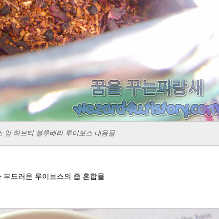
농 루스 잎 허브티 블루베리 루이보스 내용물
와 부드러운 루이보스의 즙 혼합물