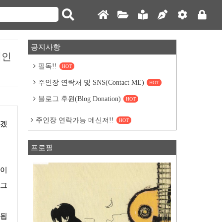
공지사항
페인
필독!!
HOT
주인장 연락처 및 SNS(Contact ME)
HOT
블로그 후원(Blog Donation)
HOT
주인장 연락가능 메신저!!
HOT
프로필
루이
 그
 됩