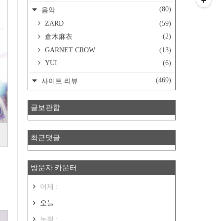
(80)
음악
ZARD
(59)
(2)
倉木麻衣
GARNET CROW
(13)
YUI
(6)
(469)
사이트 리뷰
글보관함
최근댓글
방문자 카운터
어제 :
오늘 :
누적 :