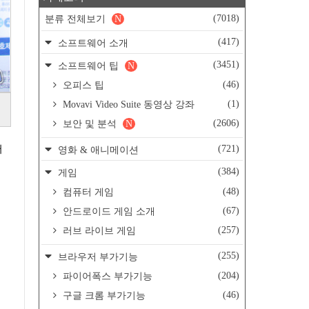
(7018)
분류 전체보기
N
(417)
소프트웨어 소개
(3451)
소프트웨어 팁
N
(46)
오피스 팁
(1)
Movavi Video Suite 동영상 강좌
(2606)
보안 및 분석
N
(721)
영화 & 애니메이션
(384)
게임
(48)
컴퓨터 게임
(67)
안드로이드 게임 소개
(257)
러브 라이브 게임
(255)
브라우저 부가기능
(204)
파이어폭스 부가기능
(46)
구글 크롬 부가기능