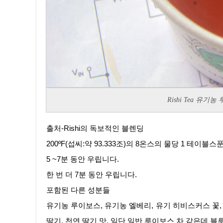
Rishi Tea 유
출처-Rishi의 독보적인 블렌딩
200ºF(섭씨:약 93.333조)의 8온스의 물당 1 테이블
5 ~7분 동안 우립니다.
한 번 더 7분 동안 우립니다.
포함된 다른 성분들
유기농 루이보스, 유기농 엘베리, 유기 히비스커스 꽃, 유
딸기, 천연 딸기 맛. 일단 일반 루이보스 차 같은데 