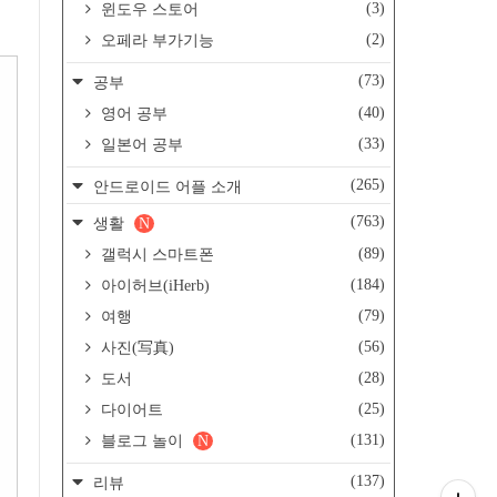
(3)
윈도우 스토어
(2)
오페라 부가기능
(73)
공부
(40)
영어 공부
(33)
일본어 공부
(265)
안드로이드 어플 소개
(763)
생활
N
(89)
갤럭시 스마트폰
(184)
아이허브(iHerb)
(79)
여행
(56)
사진(写真)
(28)
도서
(25)
다이어트
(131)
블로그 놀이
N
(137)
리뷰