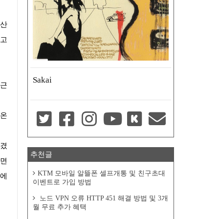
항산
지고
Sakai
 근
3온
생겼
추천글
보면
KTM 모바일 알뜰폰 셀프개통 및 친구초대
지에
이벤트로 가입 방법
노드 VPN 오류 HTTP 451 해결 방법 및 3개
월 무료 추가 혜택