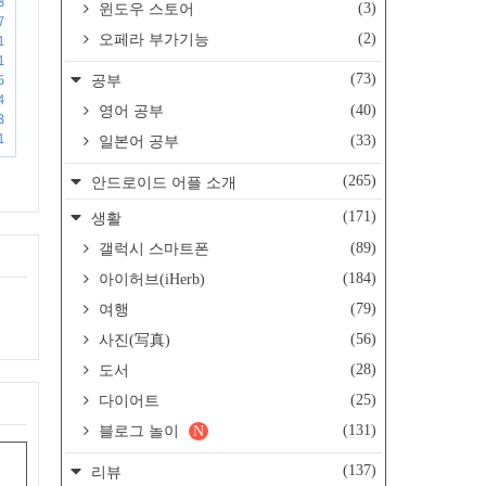
8
(3)
윈도우 스토어
7
(2)
오페라 부가기능
1
1
(73)
5
공부
4
(40)
영어 공부
3
1
(33)
일본어 공부
(265)
안드로이드 어플 소개
(171)
생활
(89)
갤럭시 스마트폰
(184)
아이허브(iHerb)
(79)
여행
(56)
사진(写真)
(28)
도서
(25)
다이어트
(131)
블로그 놀이
N
(137)
리뷰