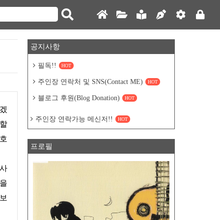
공지사항
필독!!
HOT
주인장 연락처 및 SNS(Contact ME)
HOT
블로그 후원(Blog Donation)
HOT
주인장 연락가능 메신저!!
HOT
장할
암호
프로필
것을
아보