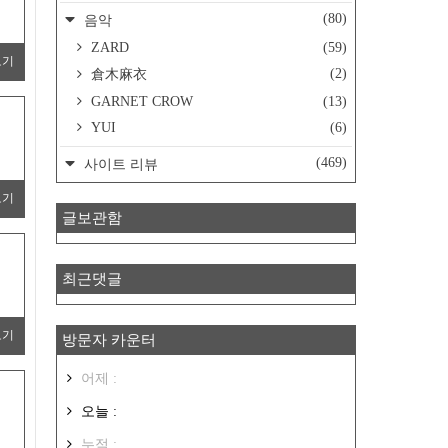
(80)
음악
ZARD
(59)
보기
(2)
倉木麻衣
GARNET CROW
(13)
YUI
(6)
(469)
사이트 리뷰
보기
글보관함
최근댓글
보기
방문자 카운터
어제 :
오늘 :
누적 :