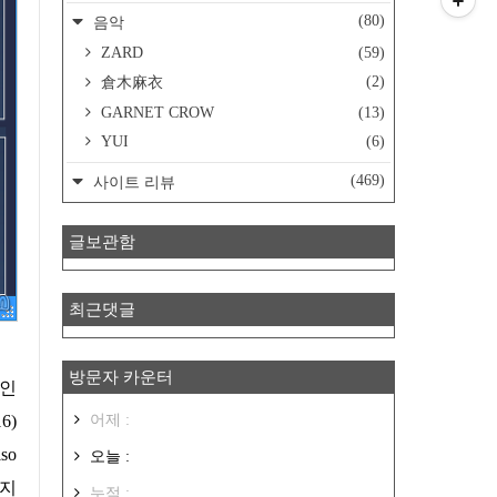
(80)
음악
ZARD
(59)
(2)
倉木麻衣
GARNET CROW
(13)
YUI
(6)
(469)
사이트 리뷰
글보관함
최근댓글
방문자 카운터
확인
어제 :
6)
iso
오늘 :
시지
누적 :