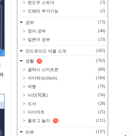
(3)
윈도우 스토어
(2)
오페라 부가기능
(73)
공부
(40)
영어 공부
(33)
일본어 공부
(265)
안드로이드 어플 소개
(763)
생활
N
선
(89)
갤럭시 스마트폰
다려
(184)
아이허브(iHerb)
(79)
여행
(56)
사진(写真)
(28)
도서
(25)
다이어트
(131)
블로그 놀이
N
(137)
리뷰