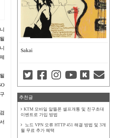
 될
입니
Sakai
문제
SO
도구
추천글
KTM 모바일 알뜰폰 셀프개통 및 친구초대
이벤트로 가입 방법
에서
노드 VPN 오류 HTTP 451 해결 방법 및 3개
월 무료 추가 혜택