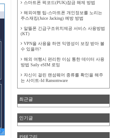
스마트폰 퍽코드(PUK)잠금 해제 방법
해외여행 팁-스마트폰 개인정보를 노리는
주스재킹(Juice Jacking) 예방 방법
알뜰폰 긴급구조위치제공 서비스 사용방법
(KT)
VPN을 사용을 하면 익명성이 보장 받아 볼
수 있을까?
해외 여행시 편리한 이심 통한 데이터 사용
방법 Saily eSIM 로밍
자신이 걸린 랜섬웨어 종류를 확인을 해주
는 사이트-Id Ransomware
최근글
인기글
카테고리