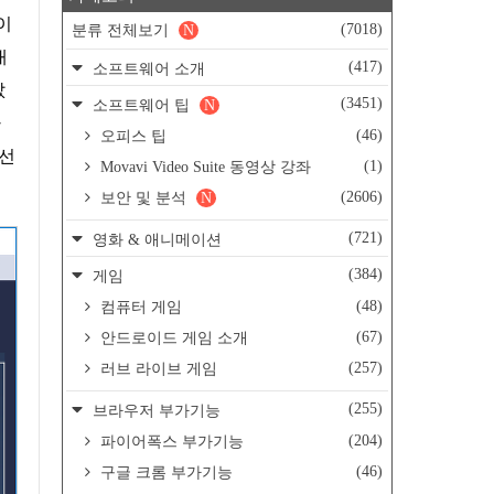
 이
(7018)
분류 전체보기
N
대
(417)
소프트웨어 소개
값
(3451)
소프트웨어 팁
N
파
(46)
오피스 팁
 선
(1)
Movavi Video Suite 동영상 강좌
(2606)
보안 및 분석
N
(721)
영화 & 애니메이션
(384)
게임
(48)
컴퓨터 게임
(67)
안드로이드 게임 소개
(257)
러브 라이브 게임
(255)
브라우저 부가기능
(204)
파이어폭스 부가기능
(46)
구글 크롬 부가기능