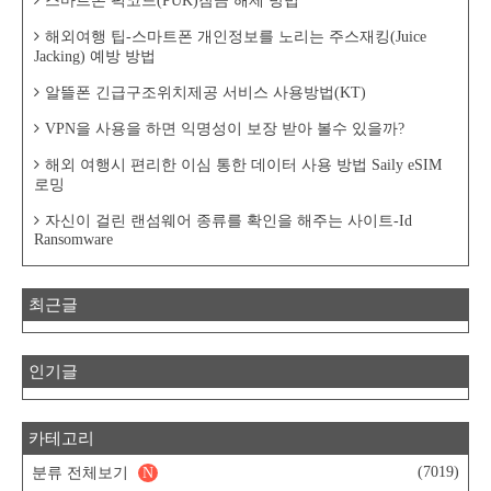
스마트폰 퍽코드(PUK)잠금 해제 방법
해외여행 팁-스마트폰 개인정보를 노리는 주스재킹(Juice
Jacking) 예방 방법
알뜰폰 긴급구조위치제공 서비스 사용방법(KT)
VPN을 사용을 하면 익명성이 보장 받아 볼수 있을까?
해외 여행시 편리한 이심 통한 데이터 사용 방법 Saily eSIM
로밍
자신이 걸린 랜섬웨어 종류를 확인을 해주는 사이트-Id
Ransomware
최근글
인기글
카테고리
(7019)
분류 전체보기
N