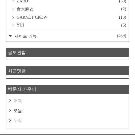
ZARD
(59)
(2)
倉木麻衣
GARNET CROW
(13)
YUI
(6)
(469)
사이트 리뷰
글보관함
최근댓글
방문자 카운터
어제 :
오늘 :
누적 :