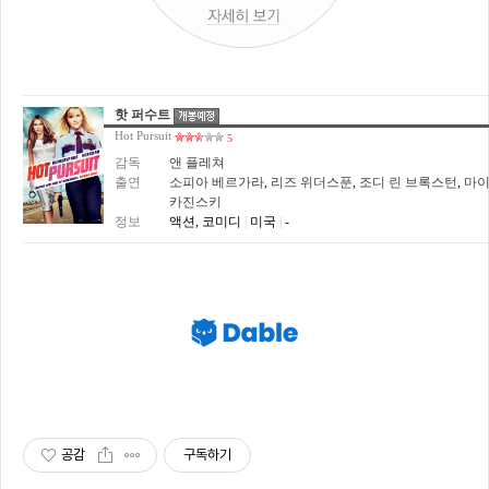
핫 퍼수트
Hot Pursuit
5
감독
앤 플레쳐
출연
소피아 베르가라
,
리즈 위더스푼
,
조디 린 브록스턴
,
마이
카진스키
정보
액션, 코미디
|
미국
|
-
공감
구독하기