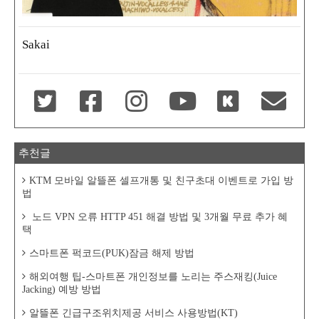
Sakai
추천글
KTM 모바일 알뜰폰 셀프개통 및 친구초대 이벤트로 가입 방
법
노드 VPN 오류 HTTP 451 해결 방법 및 3개월 무료 추가 혜
택
스마트폰 퍽코드(PUK)잠금 해제 방법
해외여행 팁-스마트폰 개인정보를 노리는 주스재킹(Juice
Jacking) 예방 방법
알뜰폰 긴급구조위치제공 서비스 사용방법(KT)