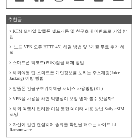
추천글
KTM 모바일 알뜰폰 셀프개통 및 친구초대 이벤트로 가입 방
법
노드 VPN 오류 HTTP 451 해결 방법 및 3개월 무료 추가 혜
택
스마트폰 퍽코드(PUK)잠금 해제 방법
해외여행 팁-스마트폰 개인정보를 노리는 주스재킹(Juice
Jacking) 예방 방법
알뜰폰 긴급구조위치제공 서비스 사용방법(KT)
VPN을 사용을 하면 익명성이 보장 받아 볼수 있을까?
해외 여행시 편리한 이심 통한 데이터 사용 방법 Saily eSIM
로밍
자신이 걸린 랜섬웨어 종류를 확인을 해주는 사이트-Id
Ransomware