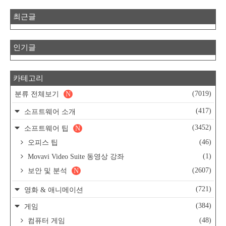
최근글
인기글
카테고리
(7019)
분류 전체보기
N
(417)
소프트웨어 소개
(3452)
소프트웨어 팁
N
(46)
오피스 팁
(1)
Movavi Video Suite 동영상 강좌
(2607)
보안 및 분석
N
(721)
영화 & 애니메이션
(384)
게임
(48)
컴퓨터 게임