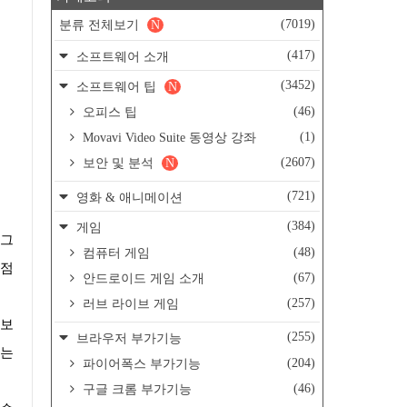
(7019)
분류 전체보기
N
(417)
소프트웨어 소개
(3452)
소프트웨어 팁
N
(46)
오피스 팁
(1)
Movavi Video Suite 동영상 강좌
(2607)
보안 및 분석
N
(721)
영화 & 애니메이션
(384)
게임
(48)
컴퓨터 게임
독점
(67)
안드로이드 게임 소개
(257)
러브 라이브 게임
(255)
브라우저 부가기능
에는
(204)
파이어폭스 부가기능
(46)
구글 크롬 부가기능