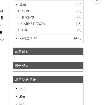
(80)
음악
ZARD
(59)
(2)
倉木麻衣
사용
GARNET CROW
(13)
다.
YUI
(6)
률,
(469)
사이트 리뷰
er
글보관함
최근댓글
방문자 카운터
어제 :
오늘 :
누적 :