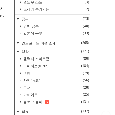
(3)
윈도우 스토어
에서
(2)
오페라 부가기능
나타
(73)
공부
(40)
영어 공부
(33)
일본어 공부
(265)
안드로이드 어플 소개
(171)
생활
(89)
갤럭시 스마트폰
(184)
아이허브(iHerb)
(79)
여행
(56)
사진(写真)
(28)
도서
(25)
다이어트
(131)
블로그 놀이
N
(137)
리뷰