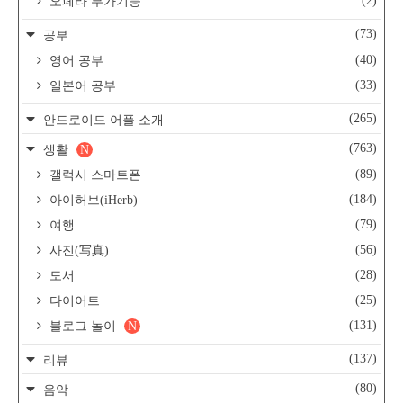
(2)
오페라 부가기능
(73)
공부
(40)
영어 공부
(33)
일본어 공부
(265)
안드로이드 어플 소개
(763)
생활
N
(89)
갤럭시 스마트폰
(184)
아이허브(iHerb)
(79)
여행
(56)
사진(写真)
(28)
도서
(25)
다이어트
(131)
블로그 놀이
N
(137)
리뷰
(80)
음악