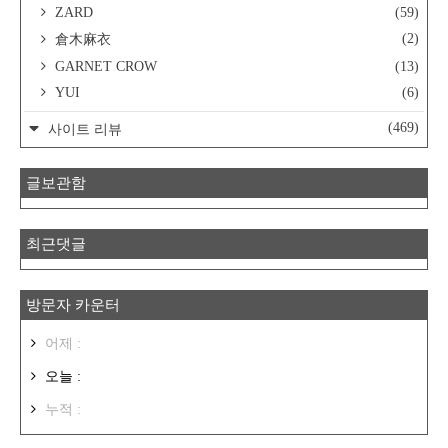
ZARD
(59)
(2)
倉木麻衣
GARNET CROW
(13)
YUI
(6)
(469)
사이트 리뷰
글보관함
최근댓글
방문자 카운터
어제 :
오늘 :
누적 :