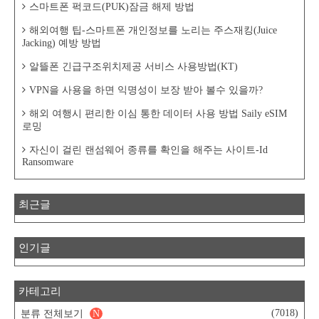
스마트폰 퍽코드(PUK)잠금 해제 방법
해외여행 팁-스마트폰 개인정보를 노리는 주스재킹(Juice
Jacking) 예방 방법
알뜰폰 긴급구조위치제공 서비스 사용방법(KT)
VPN을 사용을 하면 익명성이 보장 받아 볼수 있을까?
해외 여행시 편리한 이심 통한 데이터 사용 방법 Saily eSIM
로밍
자신이 걸린 랜섬웨어 종류를 확인을 해주는 사이트-Id
Ransomware
최근글
인기글
카테고리
(7018)
분류 전체보기
N