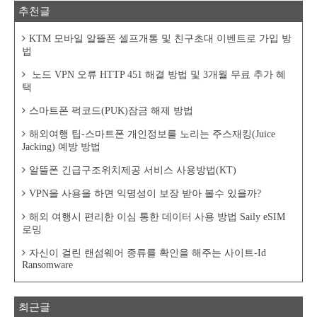
추천글
KTM 모바일 알뜰폰 셀프개통 및 친구초대 이벤트로 가입 방
법
노드 VPN 오류 HTTP 451 해결 방법 및 3개월 무료 추가 혜
택
스마트폰 퍽코드(PUK)잠금 해제 방법
해외여행 팁-스마트폰 개인정보를 노리는 주스재킹(Juice
Jacking) 예방 방법
알뜰폰 긴급구조위치제공 서비스 사용방법(KT)
VPN을 사용을 하면 익명성이 보장 받아 볼수 있을까?
해외 여행시 편리한 이심 통한 데이터 사용 방법 Saily eSIM
로밍
자신이 걸린 랜섬웨어 종류를 확인을 해주는 사이트-Id
Ransomware
최근글