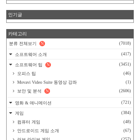
인기글
카테고리
(7018)
분류 전체보기
N
(417)
소프트웨어 소개
(3451)
소프트웨어 팁
N
(46)
오피스 팁
(1)
Movavi Video Suite 동영상 강좌
(2606)
보안 및 분석
N
(721)
영화 & 애니메이션
(384)
게임
(48)
컴퓨터 게임
(67)
안드로이드 게임 소개
(257)
러브 라이브 게임