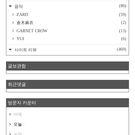
(80)
음악
ZARD
(59)
(2)
倉木麻衣
GARNET CROW
(13)
YUI
(6)
(469)
사이트 리뷰
글보관함
최근댓글
방문자 카운터
어제 :
오늘 :
누적 :