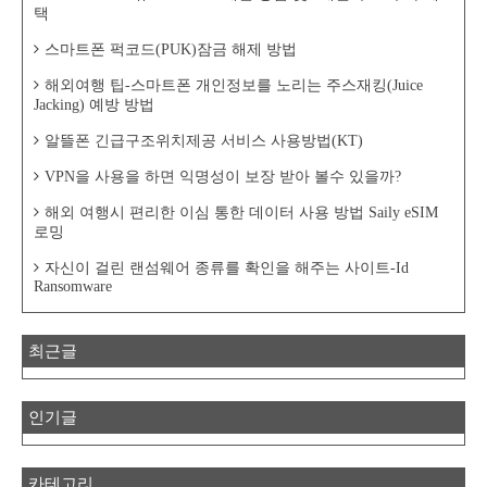
택
스마트폰 퍽코드(PUK)잠금 해제 방법
해외여행 팁-스마트폰 개인정보를 노리는 주스재킹(Juice
Jacking) 예방 방법
알뜰폰 긴급구조위치제공 서비스 사용방법(KT)
VPN을 사용을 하면 익명성이 보장 받아 볼수 있을까?
해외 여행시 편리한 이심 통한 데이터 사용 방법 Saily eSIM
로밍
자신이 걸린 랜섬웨어 종류를 확인을 해주는 사이트-Id
Ransomware
최근글
인기글
카테고리