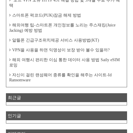
노드 VPN 오류 HTTP 451 해결 방법 및 3개월 무료 추가 혜
택
스마트폰 퍽코드(PUK)잠금 해제 방법
해외여행 팁-스마트폰 개인정보를 노리는 주스재킹(Juice
Jacking) 예방 방법
알뜰폰 긴급구조위치제공 서비스 사용방법(KT)
VPN을 사용을 하면 익명성이 보장 받아 볼수 있을까?
해외 여행시 편리한 이심 통한 데이터 사용 방법 Saily eSIM
로밍
자신이 걸린 랜섬웨어 종류를 확인을 해주는 사이트-Id
Ransomware
최근글
인기글