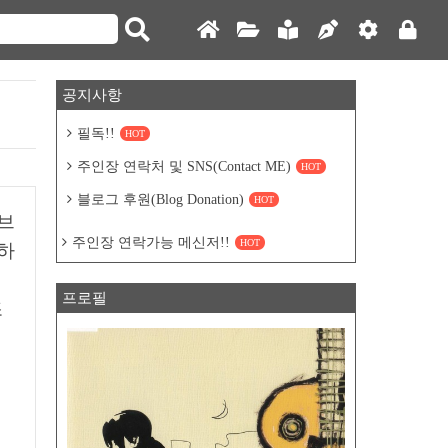
공지사항
필독!!
HOT
주인장 연락처 및 SNS(Contact ME)
HOT
블로그 후원(Blog Donation)
HOT
이브
주인장 연락가능 메신저!!
HOT
 하
프로필
조