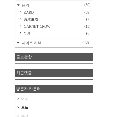
(80)
음악
ZARD
(59)
(2)
倉木麻衣
GARNET CROW
(13)
YUI
(6)
(469)
사이트 리뷰
글보관함
최근댓글
방문자 카운터
어제 :
오늘 :
누적 :