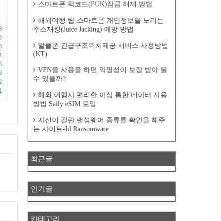
스마트폰 퍽코드(PUK)잠금 해제 방법
해외여행 팁-스마트폰 개인정보를 노리는
8
주스재킹(Juice Jacking) 예방 방법
2
알뜰폰 긴급구조위치제공 서비스 사용방법
5
(KT)
1
6
VPN을 사용을 하면 익명성이 보장 받아 볼
8
수 있을까?
2
1
해외 여행시 편리한 이심 통한 데이터 사용
방법 Saily eSIM 로밍
자신이 걸린 랜섬웨어 종류를 확인을 해주
는 사이트-Id Ransomware
최근글
인기글
카테고리