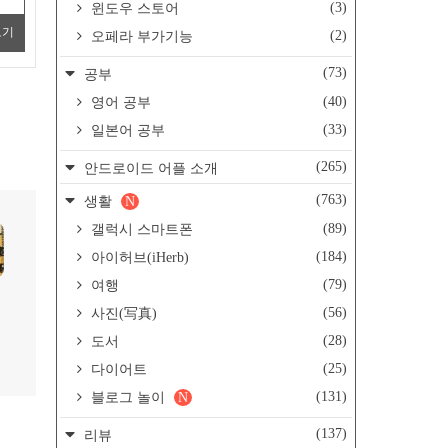
(3)
윈도우 스토어
보기
(2)
오페라 부가기능
(73)
공부
(40)
영어 공부
(33)
일본어 공부
(265)
안드로이드 어플 소개
(763)
생활
N
(89)
갤럭시 스마트폰
(184)
아이허브(iHerb)
(79)
여행
(56)
사진(写真)
(28)
도서
(25)
다이어트
(131)
블로그 놀이
N
(137)
리뷰