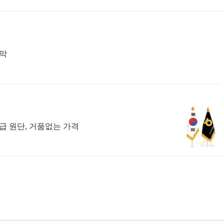
막
급 원단, 거품없는 가격