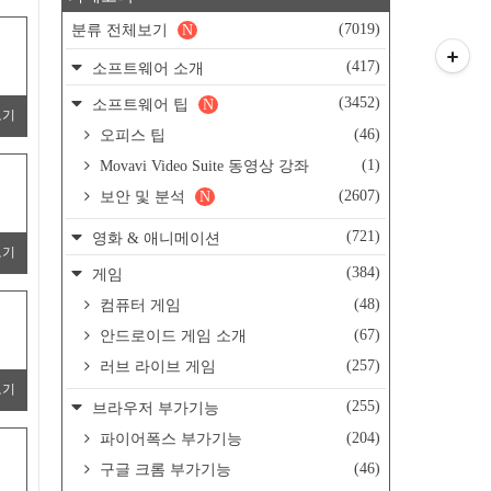
(7019)
분류 전체보기
N
(417)
소프트웨어 소개
(3452)
소프트웨어 팁
N
보기
(46)
오피스 팁
(1)
Movavi Video Suite 동영상 강좌
(2607)
보안 및 분석
N
(721)
영화 & 애니메이션
보기
(384)
게임
(48)
컴퓨터 게임
(67)
안드로이드 게임 소개
(257)
러브 라이브 게임
보기
(255)
브라우저 부가기능
(204)
파이어폭스 부가기능
(46)
구글 크롬 부가기능