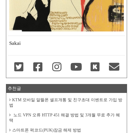
Sakai
추천글
KTM 모바일 알뜰폰 셀프개통 및 친구초대 이벤트로 가입 방
법
노드 VPN 오류 HTTP 451 해결 방법 및 3개월 무료 추가 혜
택
스마트폰 퍽코드(PUK)잠금 해제 방법