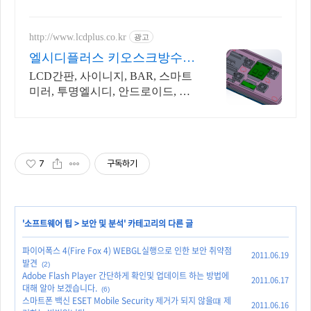
http://www.lcdplus.co.kr
광고
엘시디플러스 키오스크방수함
체
LCD간판, 사이니지, BAR, 스마트
미러, 투명엘시디, 안드로이드, 고
휘도DID
7
구독하기
'
소프트웨어 팁
>
보안 및 분석
' 카테고리의 다른 글
파이어폭스 4(Fire Fox 4) WEBGL실행으로 인한 보안 취약점
2011.06.19
발견
(2)
Adobe Flash Player 간단하게 확인및 업데이트 하는 방법에
2011.06.17
대해 알아 보겠습니다.
(6)
스마트폰 백신 ESET Mobile Security 제거가 되지 않을떄 제
2011.06.16