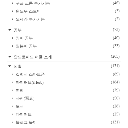
(46)
구글 크롬 부가기능
(3)
윈도우 스토어
(2)
오페라 부가기능
(73)
공부
(40)
영어 공부
(33)
일본어 공부
(265)
안드로이드 어플 소개
(171)
생활
(89)
갤럭시 스마트폰
(184)
아이허브(iHerb)
(79)
여행
(56)
사진(写真)
(28)
도서
(25)
다이어트
(131)
블로그 놀이