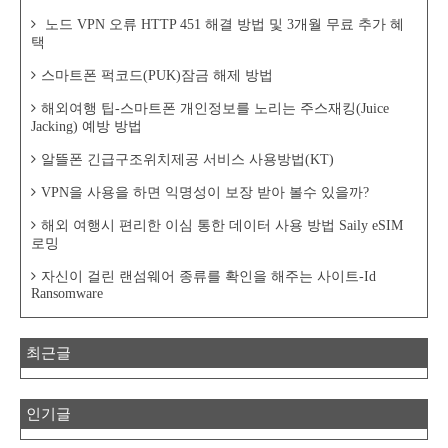
노드 VPN 오류 HTTP 451 해결 방법 및 3개월 무료 추가 혜
택
스마트폰 퍽코드(PUK)잠금 해제 방법
해외여행 팁-스마트폰 개인정보를 노리는 주스재킹(Juice
Jacking) 예방 방법
알뜰폰 긴급구조위치제공 서비스 사용방법(KT)
VPN을 사용을 하면 익명성이 보장 받아 볼수 있을까?
해외 여행시 편리한 이심 통한 데이터 사용 방법 Saily eSIM
로밍
자신이 걸린 랜섬웨어 종류를 확인을 해주는 사이트-Id
Ransomware
최근글
인기글