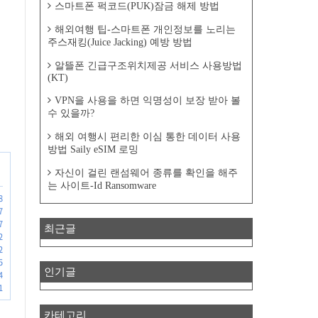
스마트폰 퍽코드(PUK)잠금 해제 방법
해외여행 팁-스마트폰 개인정보를 노리는
주스재킹(Juice Jacking) 예방 방법
알뜰폰 긴급구조위치제공 서비스 사용방법
(KT)
VPN을 사용을 하면 익명성이 보장 받아 볼
수 있을까?
해외 여행시 편리한 이심 통한 데이터 사용
방법 Saily eSIM 로밍
자신이 걸린 랜섬웨어 종류를 확인을 해주
는 사이트-Id Ransomware
8
7
7
최근글
2
2
5
인기글
4
1
카테고리