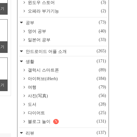
(3)
윈도우 스토어
보기
(2)
오페라 부가기능
(73)
공부
(40)
영어 공부
(33)
일본어 공부
보기
(265)
안드로이드 어플 소개
(171)
생활
(89)
갤럭시 스마트폰
(184)
아이허브(iHerb)
보기
(79)
여행
(56)
사진(写真)
(28)
도서
(25)
다이어트
(131)
블로그 놀이
N
(137)
리뷰