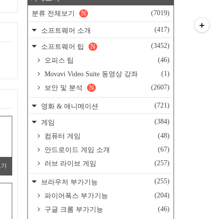
(7019)
분류 전체보기
N
(417)
소프트웨어 소개
(3452)
소프트웨어 팁
N
(46)
오피스 팁
(1)
Movavi Video Suite 동영상 강좌
(2607)
보안 및 분석
N
(721)
영화 & 애니메이션
(384)
게임
(48)
컴퓨터 게임
(67)
안드로이드 게임 소개
(257)
러브 라이브 게임
보기
(255)
브라우저 부가기능
(204)
파이어폭스 부가기능
(46)
구글 크롬 부가기능