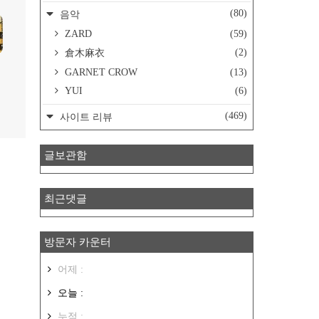
(80)
음악
ZARD
(59)
(2)
倉木麻衣
GARNET CROW
(13)
YUI
(6)
(469)
사이트 리뷰
글보관함
최근댓글
방문자 카운터
어제 :
오늘 :
누적 :