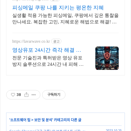
피싱메일 쿠팡 나를 지키는 평온한 지혜
실생활 적용 가능한 피싱메일, 쿠팡에서 깊은 통찰을
만나세요. 복잡한 고민, 지혜로운 해법으로 해결! 자
기계발 도서, 삶의 길을 찾으세요.
https://lavarwave.co.kr
광고
영상유포 24시간 즉각 해결 36
5일 상담으로 협박 구제
전문 기술진과 특허받은 영상 유포
방지 솔루션으로 24시간 내 피해 완
벽 차단 영상협박범죄 해결 전문기
업
38
구독하기
'
소프트웨어 팁
>
보안 및 분석
' 카테고리의 다른 글
2023.10.25