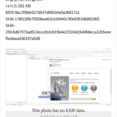
사이즈:351 KB
MD5:5bc2f9bfe527d547d06034a9a36817a1
SHA-1:9811f6b75f20bee62e1d3442c90e83618b8810b5
SHA-
256:6d67973ad513ece2b1eb15b4e22324d1b4d58eca12b5eee
f5ebbea336197a548
This photo has no EXIF data.
KB캐피탈 피싱 메일 내용