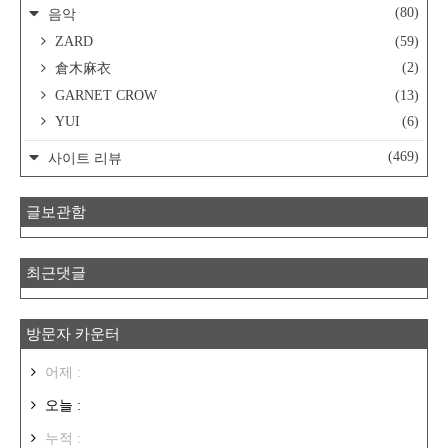
(80)
음악
ZARD
(59)
(2)
倉木麻衣
GARNET CROW
(13)
YUI
(6)
(469)
사이트 리뷰
글보관함
최근댓글
방문자 카운터
어제 :
오늘 :
누적 :