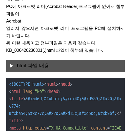
PC에 아크로벳 리더(Acrobat Reader)프로그램이 없어서 첨부
파일이
Acrobat
열리지 않으시면 아크로벳 리더 프로그램을 PC에 설치하시
기 바랍니다.
뭐 이런 내용이고 첨부파일은 다음과 같습니다.
KB_006420230801(.)html 파일이 첨부돼 있습니다.
html 파일 내용
<!DOCTYPE 
html
>
<
html
>
<
head
>
<
html
lang
=
"ko"
>
<
head
>
<
title
>
&#xad6d;
&#xbbfc;
&#xc740;
&#xd589;
&#x20;
&#x
c774;
&#xba54;
&#xc77c;
&#x20;
&#xd15c;
&#xd50c;
&#xb9bf;
</
title
>
<
meta
http-equiv
=
"X-UA-Compatible"
content
=
"IE=E