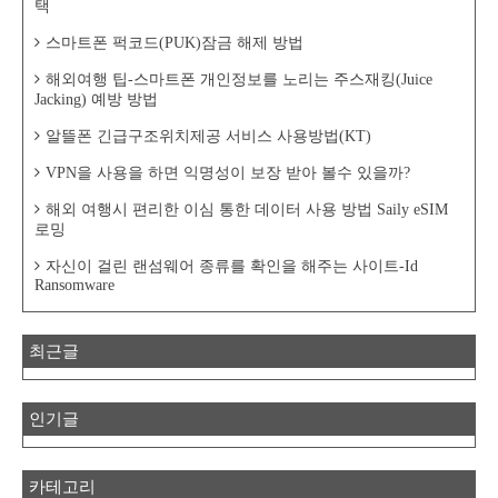
택
스마트폰 퍽코드(PUK)잠금 해제 방법
해외여행 팁-스마트폰 개인정보를 노리는 주스재킹(Juice
Jacking) 예방 방법
알뜰폰 긴급구조위치제공 서비스 사용방법(KT)
VPN을 사용을 하면 익명성이 보장 받아 볼수 있을까?
해외 여행시 편리한 이심 통한 데이터 사용 방법 Saily eSIM
로밍
자신이 걸린 랜섬웨어 종류를 확인을 해주는 사이트-Id
Ransomware
최근글
인기글
카테고리