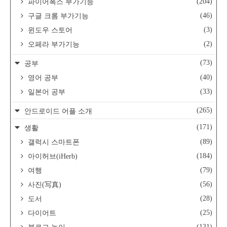
(204)
파이어폭스 부가기능
(46)
구글 크롬 부가기능
(3)
윈도우 스토어
(2)
오페라 부가기능
(73)
공부
(40)
영어 공부
(33)
일본어 공부
(265)
안드로이드 어플 소개
(171)
생활
(89)
갤럭시 스마트폰
(184)
아이허브(iHerb)
(79)
여행
(56)
사진(写真)
(28)
도서
(25)
다이어트
(131)