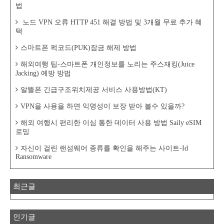
법
노드 VPN 오류 HTTP 451 해결 방법 및 3개월 무료 추가 혜
택
스마트폰 퍽코드(PUK)잠금 해제 방법
해외여행 팁-스마트폰 개인정보를 노리는 주스재킹(Juice
Jacking) 예방 방법
알뜰폰 긴급구조위치제공 서비스 사용방법(KT)
VPN을 사용을 하면 익명성이 보장 받아 볼수 있을까?
해외 여행시 편리한 이심 통한 데이터 사용 방법 Saily eSIM
로밍
자신이 걸린 랜섬웨어 종류를 확인을 해주는 사이트-Id
Ransomware
최근글
인기글