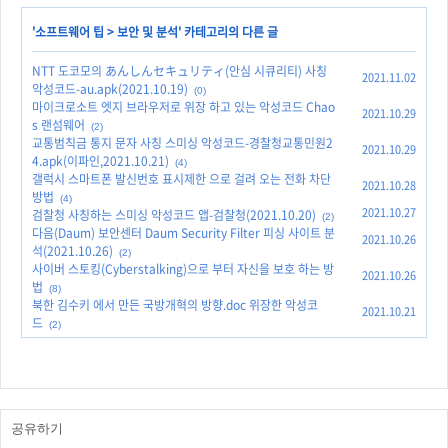
'
소프트웨어 팁
>
보안 및 분석
' 카테고리의 다른 글
NTT 도코모의 あんしんセキュリティ(안심 시큐리티) 사칭
2021.11.02
악성코드-au.apk(2021.10.19)
(0)
마이크로소트 엣지 브라우저로 위장 하고 있는 악성코드 Chao
2021.10.29
s 랜섬웨어
(2)
교통범칙금 통지 문자 사칭 스미싱 악성코드-경찰청교통민원2
2021.10.29
4.apk(이파인,2021.10.21)
(4)
갤럭시 스마트폰 발신번호 표시제한 으로 걸려 오는 전화 차단
2021.10.28
방법
(4)
2021.10.27
검찰청 사칭하는 스미싱 악성코드 앱-검찰청(2021.10.20)
(2)
다음(Daum) 보안센터 Daum Security Filter 피싱 사이트 분
2021.10.26
석(2021.10.26)
(2)
사이버 스토킹(Cyberstalking)으로 부터 자신을 보호 하는 방
2021.10.26
법
(8)
북한 김수키 에서 만든 국방개혁의 방향.doc 위장한 악성코
2021.10.21
드
(2)
공유하기