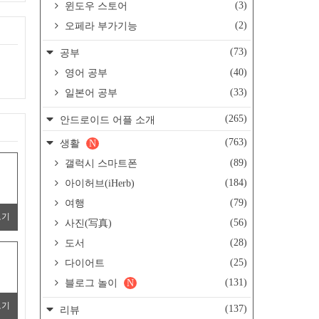
(3)
윈도우 스토어
(2)
오페라 부가기능
(73)
공부
(40)
영어 공부
(33)
일본어 공부
(265)
안드로이드 어플 소개
(763)
생활
N
(89)
갤럭시 스마트폰
(184)
아이허브(iHerb)
(79)
여행
보기
(56)
사진(写真)
(28)
도서
(25)
다이어트
(131)
블로그 놀이
N
보기
(137)
리뷰