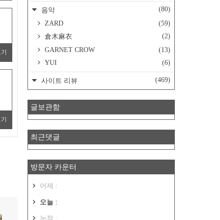
(80)
음악
ZARD
(59)
(2)
倉木麻衣
GARNET CROW
(13)
보기
YUI
(6)
(469)
사이트 리뷰
글보관함
보기
최근댓글
방문자 카운터
어제 :
오늘 :
누적 :