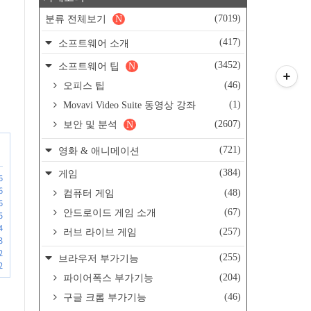
(7019)
분류 전체보기
N
(417)
소프트웨어 소개
(3452)
소프트웨어 팁
N
(46)
오피스 팁
(1)
Movavi Video Suite 동영상 강좌
(2607)
보안 및 분석
N
(721)
영화 & 애니메이션
(384)
게임
6
6
(48)
컴퓨터 게임
6
(67)
안드로이드 게임 소개
5
4
(257)
러브 라이브 게임
3
2
(255)
브라우저 부가기능
2
(204)
파이어폭스 부가기능
(46)
구글 크롬 부가기능