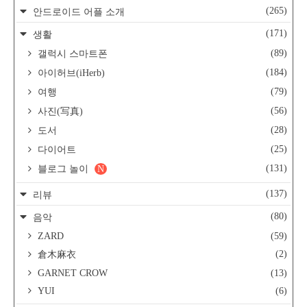
(265)
안드로이드 어플 소개
(171)
생활
(89)
갤럭시 스마트폰
(184)
아이허브(iHerb)
(79)
여행
(56)
사진(写真)
(28)
도서
(25)
다이어트
(131)
블로그 놀이
N
(137)
리뷰
(80)
음악
ZARD
(59)
(2)
倉木麻衣
GARNET CROW
(13)
YUI
(6)