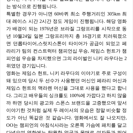
는 방식으로 진행됩니다.
특별한 경우가 아니면 60바퀴 최소 주행거리인 305km 최
대 레이스 시간 2시간 정도 게임이 진행됩니다. 해당 영화
가 배경이 되는 1976년은 브라질 그랑프리를 시작으로 동
년 10월24일 일본 그랑프리까지 총 16경기로 치러워졌으
면 던롭타이어,스릿지스톤이 타이어가 공급이 되었고 페
라리가 팀의 컨스트럭터 챔피언십 우승, 제임스 헌트가 챔
피언쉽 우승을 차지했으면 그의 라이벌인 니키 라우다는 2
위였던 경기입니다.
영화는 제임스 헌트, 니키 라우다의 이야기로 주로 구성이
돼 있으며 당시 두 선수가 사용했던 머신인 페라리 머신과
제임스 헌트의 맥라렌 머신을 그대로 사용을 했다고 합니
다. 그리고 배우들의 싱크률도 100%에 가깝다고 하지 않을
까 하면 당시의 광고와 스폰스 브랜드을 고증했으며 앞서
이야기한 것처럼 실제 두 레이서의 모습은 정말 비슷할 정
도가 아닌 똑같은 것 같습니다. 영화에서도 잘 나오지만,
OO는 챔피언의 아침식사라는 오른쪽 가슴에 패치를 달고
다녔으며 영화에는 탁월한 얼굴과 몸매로
여자들과 뛰어