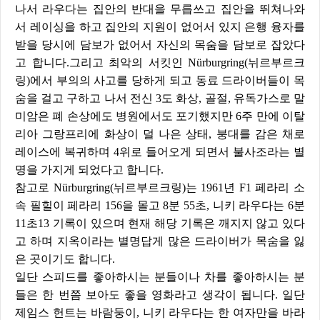
나서 라우다는 집안의 반대
을 무릅쓰고 집안을 뛰쳐나와
서 레이싱을 하고 집안의 지원이 없어서 있지 은행 융자를
받을 당시에 담보가 없어서 자신의 목숨을 담보로 잡았다
고 합니다.그리고 최악의 서킷인 Nürburgring(뉘르부르크
링)에서 부의의 사고를 당하게 되고 동료 드라이버들이 목
숨을 걸고 구하고 나서 전신 3도 화상, 골절, 유독가스로 말
미암은 폐 손상에도 병원에서도 포기했지만 6주 만에 이탈
리아 그랑프리에 화상이 덜 나은 상태, 붕대를 감은 채로
레이스에 복귀하며 4위로 들어오게 되면서 불사조라는 별
명을 가지게 되었다고 합니다.
참고로 Nürburgring(뉘르부르크링)는 1961년 F1 페라리 소
속 필힐이 페라리 156을 몰고 8분 55초, 니키 라우다는 6분
11초13 기록이 있으며 현재 해당 기록은 깨지지 않고 있다
고 하며 지옥이라는 별명답게 많은 드라이버가 목숨을 잃
은 곳이기도 합니다.
일단 스피드를 좋아하시는 분들이나 차를 좋아하시는 분
들은 한 번쯤 보아도 좋을 영화라고 생각이 됩니다. 일단
제임스 헌트는 바람둥이, 니키 라우다는 한 여자만을 바라