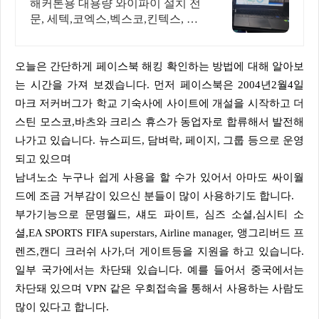
1 맞춤 상담 및 견적
해커톤용 대용량 와이파이 설치 전
문, 세텍,코엑스,벡스코,킨텍스, 유
에코등 와이파이 설계 구축 프로모
션 전문회사, 팝업스토어 등 다수
레퍼런스 보유
오늘은 간단하게 페이스북 해킹 확인하는 방법에 대해 알아보
는 시간을 가져 보겠습니다. 먼저 페이스북은 2004년2월4일
마크 저커버그가 학교 기숙사에 사이트에 개설을 시작하고 더
스틴 모스코,바츠와 크리스 휴스가 동업자로 합류해서 발전해
나가고 있습니다. 뉴스피드, 담벼락, 페이지, 그룹 등으로 운영
되고 있으며
남녀노소 누구나 쉽게 사용을 할 수가 있어서 아마도 싸이월
드에 조금 거부감이 있으신 분들이 많이 사용하기도 합니다.
부가기능으로 문명월드, 섀도 파이트, 심즈 소셜,심시티 소
셜,EA SPORTS FIFA superstars, Airline manager, 앵그리버드 프
렌즈,캔디 크러쉬 사가,더 게이트등을 지원을 하고 있습니다.
일부 국가에서는 차단돼 있습니다. 예를 들어서 중국에서는
차단돼 있으며 VPN 같은 우회접속을 통해서 사용하는 사람도
많이 있다고 합니다.