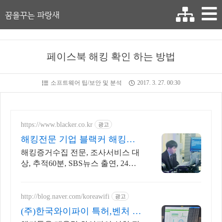
꿈을꾸는 파랑새
페이스북 해킹 확인 하는 방법
소프트웨어 팁/보안 및 분석
2017. 3. 27. 00:30
https://www.blacker.co.kr
광고
해킹전문 기업 블랙커 해킹검
사 스파이앱 탐지 전문
해킹증거수집 전문, 조사서비스 대
상, 추적60분, SBS뉴스 출연, 24시
상담
http://blog.naver.com/koreawifi
광고
(주)한국와이파이 특허,벤처 1: