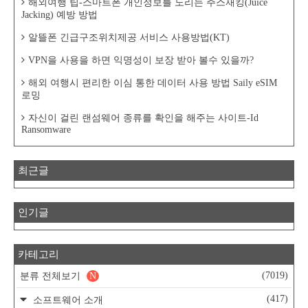
해외여행 팁-스마트폰 개인정보를 노리는 주스재킹(Juice
Jacking) 예방 방법
알뜰폰 긴급구조위치제공 서비스 사용방법(KT)
VPN을 사용을 하면 익명성이 보장 받아 볼수 있을까?
해외 여행시 편리한 이심 통한 데이터 사용 방법 Saily eSIM
로밍
자신이 걸린 랜섬웨어 종류를 확인을 해주는 사이트-Id
Ransomware
최근글
인기글
카테고리
(7019)
분류 전체보기
N
(417)
소프트웨어 소개