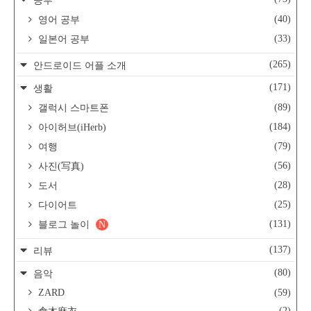
공부
(40)
영어 공부
(33)
일본어 공부
(265)
안드로이드 어플 소개
(171)
생활
(89)
갤럭시 스마트폰
(184)
아이허브(iHerb)
(79)
여행
(56)
사진(写真)
(28)
도서
(25)
다이어트
(131)
블로그 놀이
N
(137)
리뷰
(80)
음악
ZARD
(59)
(2)