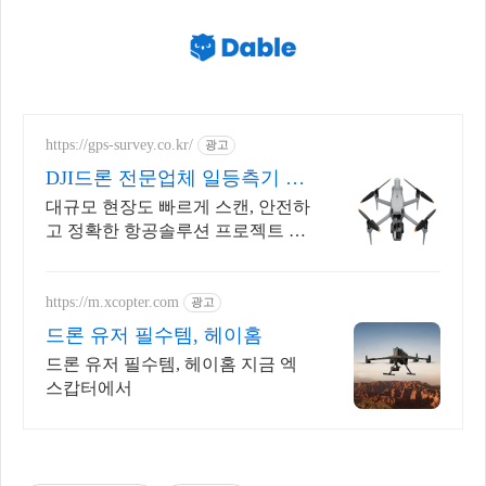
https://gps-survey.co.kr/
광고
DJI드론 전문업체 일등측기 대
형현장,플랜트 최적화
대규모 현장도 빠르게 스캔, 안전하
고 정확한 항공솔루션 프로젝트 환
경에 최적화된 드론 솔루션을 제공
합니다
https://m.xcopter.com
광고
드론 유저 필수템, 헤이홈
드론 유저 필수템, 헤이홈 지금 엑
스캅터에서