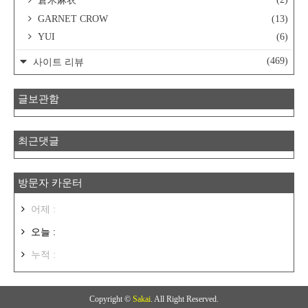
倉木麻衣
GARNET CROW
(13)
YUI
(6)
(469)
사이트 리뷰
글보관함
최근댓글
방문자 카운터
어제 :
오늘 :
누적 :
Copyright ©
Sakai
. All Right Reserved.