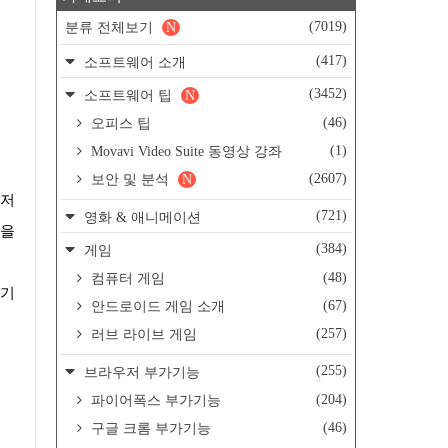
(7019)
분류 전체보기
N
(417)
소프트웨어 소개
(3452)
소프트웨어 팁
N
(46)
오피스 팁
(1)
Movavi Video Suite 동영상 강좌
(2607)
보안 및 분석
N
(721)
영화 & 애니메이션
쪽을
(384)
게임
(48)
컴퓨터 게임
(67)
안드로이드 게임 소개
(257)
러브 라이브 게임
(255)
브라우저 부가기능
(204)
파이어폭스 부가기능
(46)
구글 크롬 부가기능