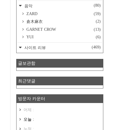
(80)
음악
ZARD
(59)
(2)
倉木麻衣
GARNET CROW
(13)
YUI
(6)
(469)
사이트 리뷰
글보관함
최근댓글
방문자 카운터
어제 :
오늘 :
누적 :