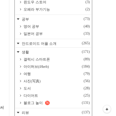
(3)
윈도우 스토어
(2)
오페라 부가기능
(73)
공부
(40)
영어 공부
(33)
일본어 공부
(265)
안드로이드 어플 소개
(171)
생활
(89)
갤럭시 스마트폰
(184)
아이허브(iHerb)
(79)
여행
(56)
사진(写真)
(28)
도서
(25)
다이어트
(131)
블로그 놀이
N
(137)
리뷰