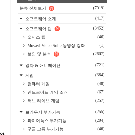
(7019)
분류 전체보기
N
(417)
소프트웨어 소개
(3452)
소프트웨어 팁
N
(46)
오피스 팁
(1)
Movavi Video Suite 동영상 강좌
(2607)
보안 및 분석
N
(721)
영화 & 애니메이션
(384)
게임
(48)
컴퓨터 게임
(67)
안드로이드 게임 소개
(257)
러브 라이브 게임
(255)
브라우저 부가기능
(204)
파이어폭스 부가기능
(46)
구글 크롬 부가기능