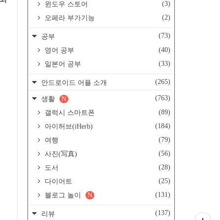
(3)
윈도우 스토어
(2)
오페라 부가기능
(73)
공부
(40)
영어 공부
(33)
일본어 공부
(265)
안드로이드 어플 소개
(763)
생활
N
(89)
갤럭시 스마트폰
(184)
아이허브(iHerb)
(79)
여행
(56)
사진(写真)
(28)
도서
(25)
다이어트
(131)
블로그 놀이
N
(137)
리뷰