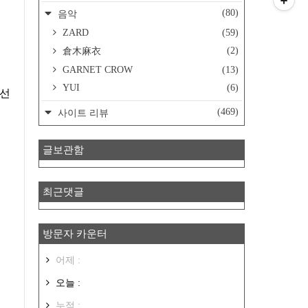
(80)
음악
ZARD
(59)
(2)
倉木麻衣
GARNET CROW
(13)
YUI
(6)
(469)
사이트 리뷰
글보관함
최근댓글
방문자 카운터
어제 :
오늘 :
누적 :