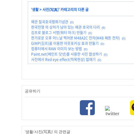
'
생활
>
사진(写真)
' 카테고리의 다른 글
왜관 칠곡호국평화기념관
(0)
한국전쟁 의 상처가 남아 있는 왜관 호국의 다리
(9)
김프로 블로그 서명(워터 마크) 만들기
(0)
한가로운 오후 어느날 찍어본 M48A2C 전차(M48 패튼 전차)
(0)
GIMP(김프)을 이용한 아웃포커싱 효과 만들기
(0)
컴퓨터에서 RAW 이미지 보는 방법
(0)
Paint.net(페인트 닷넷)를 사용한 사진 합성하기
(0)
사진에서 Red eye effect(적목현상) 없애기
(0)
공유하기
'생활/사진(写真)' 의 관련글