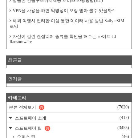
알뜰폰 긴급구조위치제공 서비스 사용방법(KT)
VPN을 사용을 하면 익명성이 보장 받아 볼수 있을까?
해외 여행시 편리한 이심 통한 데이터 사용 방법 Saily eSIM
로밍
자신이 걸린 랜섬웨어 종류를 확인을 해주는 사이트-Id
Ransomware
최근글
인기글
카테고리
(7020)
분류 전체보기
N
(417)
소프트웨어 소개
(3453)
소프트웨어 팁
N
(46)
오피스 팁