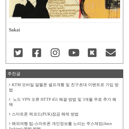
Sakai
추천글
KTM 모바일 알뜰폰 셀프개통 및 친구초대 이벤트로 가입 방
법
노드 VPN 오류 HTTP 451 해결 방법 및 3개월 무료 추가 혜
택
스마트폰 퍽코드(PUK)잠금 해제 방법
해외여행 팁-스마트폰 개인정보를 노리는 주스재킹(Juice
Jacking) 예방 방법