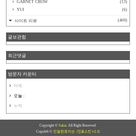
GARNET CROW
(13)
YUI
(6)
(469)
사이트 리뷰
글보관함
최근댓글
방문자 카운터
어제 :
오늘 :
누적 :
Copyright ©
Sakai
. All Right Reserved.
(친효스킨 v2.3)
Copyleft ©
친절한효자손