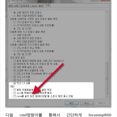
다음 cmd명령어를 통해서 간단하게 Javasetup8i66