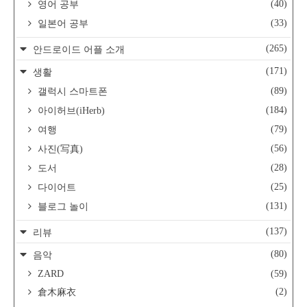
(40)
영어 공부
(33)
일본어 공부
(265)
안드로이드 어플 소개
(171)
생활
(89)
갤럭시 스마트폰
(184)
아이허브(iHerb)
(79)
여행
(56)
사진(写真)
(28)
도서
(25)
다이어트
(131)
블로그 놀이
(137)
리뷰
(80)
음악
ZARD
(59)
(2)
倉木麻衣