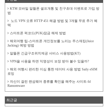
KTM 모바일 알뜰폰 셀프개통 및 친구초대 이벤트로 가입 방
법
노드 VPN 오류 HTTP 451 해결 방법 및 3개월 무료 추가 혜
택
스마트폰 퍽코드(PUK)잠금 해제 방법
해외여행 팁-스마트폰 개인정보를 노리는 주스재킹(Juice
Jacking) 예방 방법
알뜰폰 긴급구조위치제공 서비스 사용방법(KT)
VPN을 사용을 하면 익명성이 보장 받아 볼수 있을까?
해외 여행시 편리한 이심 통한 데이터 사용 방법 Saily eSIM
로밍
자신이 걸린 랜섬웨어 종류를 확인을 해주는 사이트-Id
Ransomware
최근글