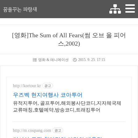
꿈을꾸는 파랑새
[영화]The Sum of All Fears(썸 오브 올 피어
스,2002)
영화 & 애니메이션
2015. 9. 25. 17:15
http://kortour.kr
광고
우즈벡 현지여행사 코아투어
유적지투어, 골프투어,해외봉사단코디,지자체국제
교류매칭,호텔예약,방송코디,트래킹투어
http://m.coupang.com
광고