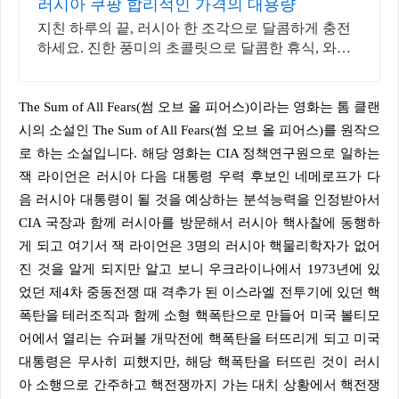
러시아 쿠팡 합리적인 가격의 대용량
지친 하루의 끝, 러시아 한 조각으로 달콤하게 충전
하세요. 진한 풍미의 초콜릿으로 달콤한 휴식, 와우
회원 무료배송으로 만나보세요.
The Sum of All Fears(썸 오브 올 피어스)이라는 영화는 톰 클랜
시의 소설인 The Sum of All Fears(썸 오브 올 피어스)를 원작으
로 하는 소설입니다. 해당 영화는 CIA 정책연구원으로 일하는
잭 라이언은 러시아 다음 대통령 우력 후보인 네메로프가 다
음 러시아 대통령이 될 것을 예상하는 분석능력을 인정받아서
CIA 국장과 함께 러시아를 방문해서 러시아 핵사찰에 동행하
게 되고 여기서 잭 라이언은 3명의 러시아 핵물리학자가 없어
진 것을 알게 되지만 알고 보니 우크라이나에서 1973년에 있
었던 제4차 중동전쟁 때 격추가 된 이스라엘 전투기에 있던 핵
폭탄을 테러조직과 함께 소형 핵폭탄으로 만들어 미국 볼티모
어에서 열리는 슈퍼볼 개막전에 핵폭탄을 터뜨리게 되고 미국
대통령은 무사히 피했지만, 해당 핵폭탄을 터뜨린 것이 러시
아 소행으로 간주하고 핵전쟁까지 가는 대치 상황에서 핵전쟁