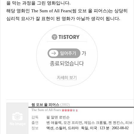
을 막는 과정을 그린 영화입니다.
해당 영화인 The Sum of All Fears(썸 오브 올 피어스)는 상당히
심리적 묘사가 잘 표현이 된 영화가 아닐까 생각이 됩니다.
썸 오브 올 피어스
(2002)
The Sum of All Fears
8
감독
필 알덴 로빈슨
출연
벤 애플렉
,
모건 프리먼
,
제임스 크롬웰
,
켄 젠킨스
,
리브
정보
액션, 스릴러, 드라마
|
독일, 미국
|
123 분
|
2002-08-02