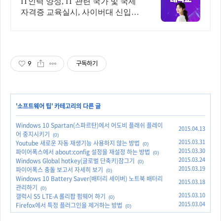
IT인력 양성, IT 관련 국가 및 국제
자격증 교육실시, 사이버대 신입생
수 1위 장학금 지급 1위, 학사 석사
박사 온라인복수학위까지
9
구독하기
'
소프트웨어 팁
' 카테고리의 다른 글
Windows 10 Spartan(스파르탄)에서 어도비 플래쉬 플레이
2015.04.13
어 중지시키기
(0)
2015.03.31
Youtube 새로운 자동 재생기능 사용하지 않는 방법
(0)
2015.03.30
파이어폭스에서 about:config 설정을 재설정 하는 방법
(0)
2015.03.24
Windows Global hotkey(글로벌 단축키)잠그기
(0)
2015.03.19
파이어폭스 충돌 보고서 자세히 보기
(0)
Windows 10 Battery Saver(배터리 세이버) 노트북 배터리
2015.03.18
관리하기
(0)
2015.03.10
갤럭시 S5 LTE-A 롤리팝 펌웨어 하기
(0)
2015.03.04
Firefox에서 특정 플러그인을 제거하는 방법
(0)