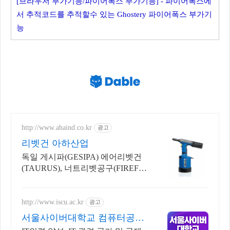
[브라우저 부가기능/파이어폭스 부가기능] - 파이어폭스에
서 추적코드를 추적할수 있는 Ghostery 파이어폭스 부가기
능
http://www.ahaind.co.kr
광고
리벳건 아하산업
독일 게시파(GESIPA) 에어리벳건
(TAURUS), 너트리벳공구(FIREFO
X)
http://www.iscu.ac.kr
광고
서울사이버대학교 컴퓨터공학
과 2026 가을학기 신편입생