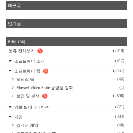
최근글
인기글
카테고리
(7018)
분류 전체보기
N
(417)
소프트웨어 소개
(3451)
소프트웨어 팁
N
(46)
오피스 팁
(1)
Movavi Video Suite 동영상 강좌
(2606)
보안 및 분석
N
(721)
영화 & 애니메이션
(384)
게임
(48)
컴퓨터 게임