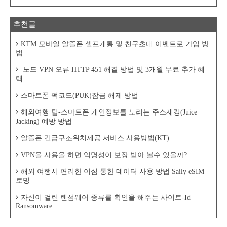
추천글
KTM 모바일 알뜰폰 셀프개통 및 친구초대 이벤트로 가입 방
법
노드 VPN 오류 HTTP 451 해결 방법 및 3개월 무료 추가 혜
택
스마트폰 퍽코드(PUK)잠금 해제 방법
해외여행 팁-스마트폰 개인정보를 노리는 주스재킹(Juice
Jacking) 예방 방법
알뜰폰 긴급구조위치제공 서비스 사용방법(KT)
VPN을 사용을 하면 익명성이 보장 받아 볼수 있을까?
해외 여행시 편리한 이심 통한 데이터 사용 방법 Saily eSIM
로밍
자신이 걸린 랜섬웨어 종류를 확인을 해주는 사이트-Id
Ransomware