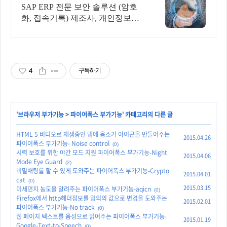
AP 보안 솔루션
SAP ERP 전문 보안 솔루션 (암호
화, 접속기록) 제조사, 개인정보보
호
4
구독하기
'
브라우저 부가기능
>
파이어폭스 부가기능
' 카테고리의 다른 글
HTML 5 비디오로 재생중인 탭에 음소거 아이콘을 만들어주는
2015.04.26
파이어폭스 부가기능- Noise control
(0)
시력 보호를 위한 야간 모드 지원 파이어폭스 부가기능-Night
2015.04.06
Mode Eye Guard
(2)
비밀채팅를 할 수 있게 도와주는 파이어폭스 부가기능-Crypto
2015.04.01
cat
(0)
2015.03.15
미세먼지 농도을 알려주는 파이어폭스 부가기능-aqicn
(0)
Firefox에서 http헤더정보를 임의의 값으로 변경을 도와주는
2015.02.01
파이어폭스 부가기능-No track
(0)
웹 페이지 텍스트를 음성으로 읽어주는 파이어폭스 부가기능-
2015.01.19
Google-Text-to-Speech
(0)