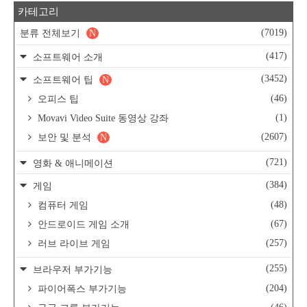
카테고리
(7019)
분류 전체보기
N
(417)
소프트웨어 소개
(3452)
소프트웨어 팁
N
(46)
오피스 팁
(1)
Movavi Video Suite 동영상 강좌
(2607)
보안 및 분석
N
(721)
영화 & 애니메이션
(384)
게임
(48)
컴퓨터 게임
(67)
안드로이드 게임 소개
(257)
러브 라이브 게임
(255)
브라우저 부가기능
(204)
파이어폭스 부가기능