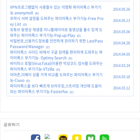
VPN프로그램없이 사용할수 있는 익명화 파이어폭스 부가기
2014.05.26
능-anonymoX
(8)
프락시 서버 설정을 도와주는 파이어폭스 부가기능-Free Pro
2014.05.13
xy List
(0)
유튜브 동영상 재생중 미니플레이어로 동영상을 볼수 있게 도
2014.05.06
와주는 파이어폭스 부가기능-Pop up Play
(0)
비밀번호,신용카드정보를 안전하게 관리하기 위한 LastPass
2014.04.28
Password Manager
(2)
파이어폭스 사이드 바에서 구글 검색을 편리하게 도와주는 파
2014.04.05
이어폭스 부가기능- Optimy Search
(0)
바이러스 토탈(VirusTotal)이용한 악성코드 검사를 도와주는
2014.03.24
파이어폭스 부가기능-VTzilla
(0)
아마존,이베이 상품 가격 비교를 도와주는 파이어폭스 부가기
2014.03.18
능-Ciuvo
(0)
파이어폭스을 보다 빠르게 브라우징,스트리밍 개선에 도움이
2014.03.12
되는 파이어폭스 부가기능-Fasterfox
(2)
공유하기