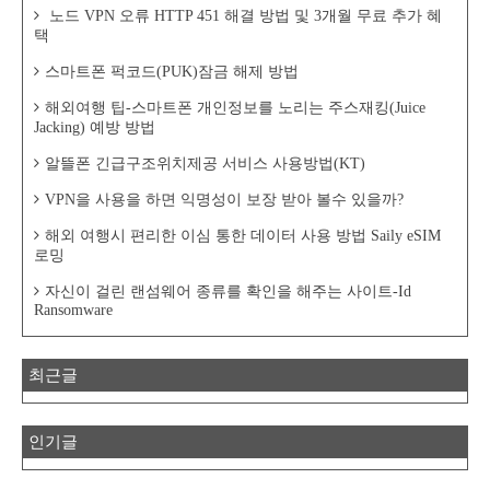
노드 VPN 오류 HTTP 451 해결 방법 및 3개월 무료 추가 혜
택
스마트폰 퍽코드(PUK)잠금 해제 방법
해외여행 팁-스마트폰 개인정보를 노리는 주스재킹(Juice
Jacking) 예방 방법
알뜰폰 긴급구조위치제공 서비스 사용방법(KT)
VPN을 사용을 하면 익명성이 보장 받아 볼수 있을까?
해외 여행시 편리한 이심 통한 데이터 사용 방법 Saily eSIM
로밍
자신이 걸린 랜섬웨어 종류를 확인을 해주는 사이트-Id
Ransomware
최근글
인기글