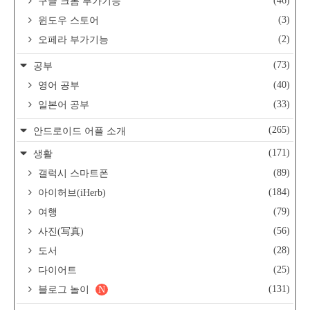
(46)
구글 크롬 부가기능
(3)
윈도우 스토어
(2)
오페라 부가기능
(73)
공부
(40)
영어 공부
(33)
일본어 공부
(265)
안드로이드 어플 소개
(171)
생활
(89)
갤럭시 스마트폰
(184)
아이허브(iHerb)
(79)
여행
(56)
사진(写真)
(28)
도서
(25)
다이어트
(131)
블로그 놀이
N