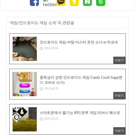
'게임/안드로이드 게임 소개' 의 관련글
안드로이드 게임-여탕 마스터 온천 소녀 in 하코네
2013.09.04
더보기
중독성이 강한 안드로이드 게임-Candy Crush Saga(캔
디 크러쉬 사가)
2013.08.23
더보기
스마트폰에서 즐기는 RPG전투 게임 리버시 퀘스트
2013.03.25
더보기