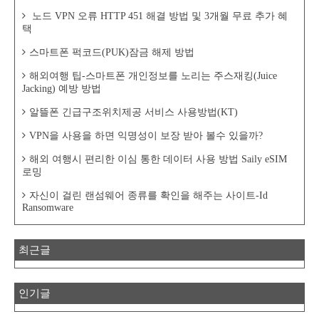
노드 VPN 오류 HTTP 451 해결 방법 및 3개월 무료 추가 혜
택
스마트폰 퍽코드(PUK)잠금 해제 방법
해외여행 팁-스마트폰 개인정보를 노리는 주스재킹(Juice
Jacking) 예방 방법
알뜰폰 긴급구조위치제공 서비스 사용방법(KT)
VPN을 사용을 하면 익명성이 보장 받아 볼수 있을까?
해외 여행시 편리한 이심 통한 데이터 사용 방법 Saily eSIM
로밍
자신이 걸린 랜섬웨어 종류를 확인을 해주는 사이트-Id
Ransomware
최근글
인기글