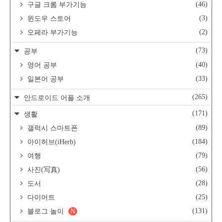
(46)
구글 크롬 부가기능
(3)
윈도우 스토어
(2)
오페라 부가기능
(73)
공부
(40)
영어 공부
(33)
일본어 공부
(265)
안드로이드 어플 소개
(171)
생활
(89)
갤럭시 스마트폰
(184)
아이허브(iHerb)
(79)
여행
(56)
사진(写真)
(28)
도서
(25)
다이어트
(131)
블로그 놀이
N