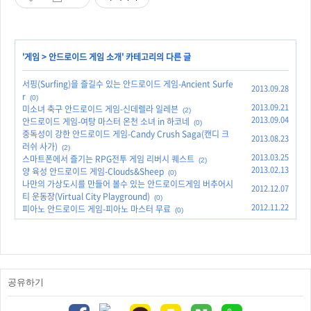
'
게임
>
안드로이드 게임 소개
' 카테고리의 다른 글
서핑(Surfing)을 즐길수 있는 안드로이드 게임-Ancient Surfe
2013.09.28
r
(0)
2013.09.21
미소녀 축구 안드로이드 게임-신데렐라 일레븐
(2)
2013.09.04
안드로이드 게임-여탕 마스터 온천 소녀 in 하코네
(0)
중독성이 강한 안드로이드 게임-Candy Crush Saga(캔디 크
2013.08.23
러쉬 사가)
(2)
2013.03.25
스마트폰에서 즐기는 RPG전투 게임 리버시 퀘스트
(2)
2013.02.13
양 육성 안드로이드 게임-Clouds&Sheep
(0)
나만의 가상도시를 만들어 볼수 있는 안드로이드게임 버추어시
2012.12.07
티 운동장(Virtual City Playground)
(0)
2012.11.22
피아노 안드로이드 게임-피아노 마스터 무료
(0)
공유하기