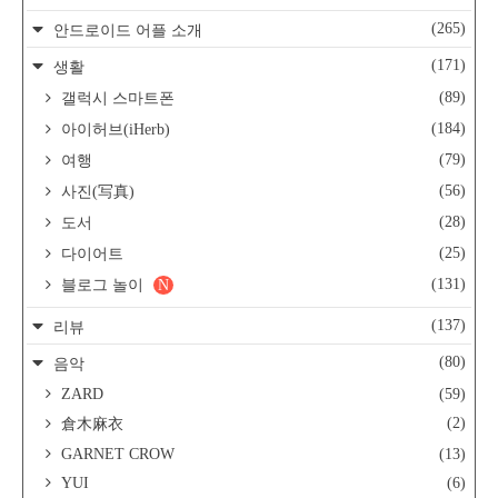
(265)
안드로이드 어플 소개
(171)
생활
(89)
갤럭시 스마트폰
(184)
아이허브(iHerb)
(79)
여행
(56)
사진(写真)
(28)
도서
(25)
다이어트
(131)
블로그 놀이
N
(137)
리뷰
(80)
음악
ZARD
(59)
(2)
倉木麻衣
GARNET CROW
(13)
YUI
(6)