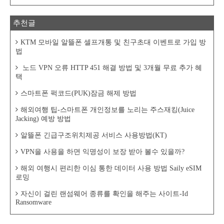
추천글
KTM 모바일 알뜰폰 셀프개통 및 친구초대 이벤트로 가입 방
법
노드 VPN 오류 HTTP 451 해결 방법 및 3개월 무료 추가 혜
택
스마트폰 퍽코드(PUK)잠금 해제 방법
해외여행 팁-스마트폰 개인정보를 노리는 주스재킹(Juice
Jacking) 예방 방법
알뜰폰 긴급구조위치제공 서비스 사용방법(KT)
VPN을 사용을 하면 익명성이 보장 받아 볼수 있을까?
해외 여행시 편리한 이심 통한 데이터 사용 방법 Saily eSIM
로밍
자신이 걸린 랜섬웨어 종류를 확인을 해주는 사이트-Id
Ransomware