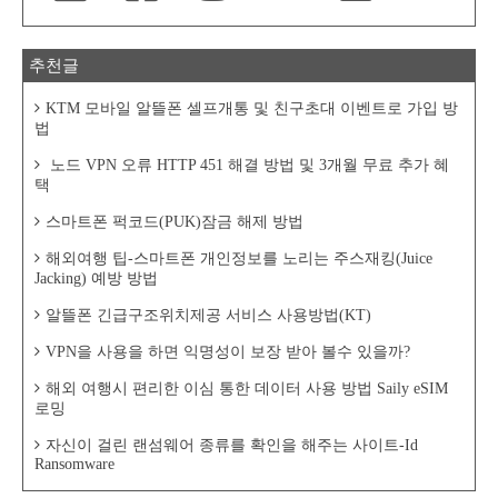
추천글
KTM 모바일 알뜰폰 셀프개통 및 친구초대 이벤트로 가입 방
법
노드 VPN 오류 HTTP 451 해결 방법 및 3개월 무료 추가 혜
택
스마트폰 퍽코드(PUK)잠금 해제 방법
해외여행 팁-스마트폰 개인정보를 노리는 주스재킹(Juice
Jacking) 예방 방법
알뜰폰 긴급구조위치제공 서비스 사용방법(KT)
VPN을 사용을 하면 익명성이 보장 받아 볼수 있을까?
해외 여행시 편리한 이심 통한 데이터 사용 방법 Saily eSIM
로밍
자신이 걸린 랜섬웨어 종류를 확인을 해주는 사이트-Id
Ransomware