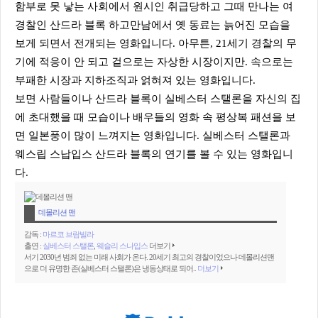
함부로 못 낳는 사회에서 원시인 취급당하고 그때 만나는 여
경찰인 산드라 블록 하고만남에서 옛 동료는 늙어진 모습을
보게 되면서 전개되는 영화입니다. 아무튼, 21세기 경찰의 무
기에 적응이 안 되고 겉으로는 자상한 시장이지만. 속으로는
부패한 시장과 지하조직과 얽혀져 있는 영화입니다.
보면 사람들이나 산드라 블록이 실베스터 스탤론을 자신의 집
에 초대했을 때 모습이나 배우들의 영화 속 평상복 패션을 보
면 일본풍이 많이 느껴지는 영화입니다. 실베스터 스탤론과
웨스립 스납입스 산드라 블록의 연기를 볼 수 있는 영화입니
다.
데몰리션 맨
감독 :
마르코 브람빌라
출연 :
실베스터 스탤론
,
웨슬리 스나입스
더보기
서기 2030년 범죄 없는 미래 사회가 온다. 20세기 최고의 경찰이었으나 데몰리션맨
으로 더 유명한 존(실베스터 스탤론)은 냉동상태로 되어..
더보기