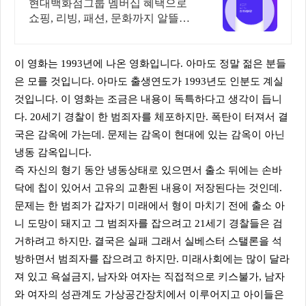
최대 5천 포인트 적립
현대백화점그룹 멤버십 혜택으로
쇼핑, 리빙, 패션, 문화까지 알뜰하
게 즐기세요!
이 영화는 1993년에 나온 영화입니다. 아마도 정말 젊은 분들
은 모를 것입니다. 아마도 출생연도가 1993년도 인분도 계실
것입니다. 이 영화는 조금은 내용이 독특하다고 생각이 듭니
다. 20세기 경찰이 한 범죄자를 체포하지만. 폭탄이 터져서 결
국은 감옥에 가는데. 문제는 감옥이 현대에 있는 감옥이 아닌
냉동 감옥입니다.
즉 자신의 형기 동안 냉동상태로 있으면서 출소 뒤에는 손바
닥에 칩이 있어서 고유의 교환된 내용이 저장된다는 것인데.
문제는 한 범죄가 갑자기 미래에서 형이 마치기 전에 출소 아
니 도망이 돼지고 그 범죄자를 잡으려고 21세기 경찰들은 검
거하려고 하지만. 결국은 실패 그래서 실베스터 스탤론을 석
방하면서 범죄자를 잡으려고 하지만. 미래사회에는 많이 달라
져 있고 욕설금지, 남자와 여자는 직접적으로 키스불가, 남자
와 여자의 성관계도 가상공간장치에서 이루어지고 아이들은