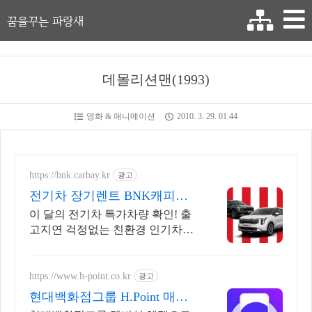
꿈을꾸는 파랑새
데몰리션맨(1993)
영화 & 애니메이션
2010. 3. 29. 01:44
https://bnk.carbay.kr
광고
전기차 장기렌트 BNK캐피탈
전기차 인기모델 타임특가
이 달의 전기차 특가차량 확인! 출
고지연 걱정없는 친환경 인기차량
선점. 전기차 전성시대! 두 마리 토
끼 잡는 전기차 인기차량 장기렌트
로 선점하자!
https://www.h-point.co.kr
광고
현대백화점그룹 H.Point 매일