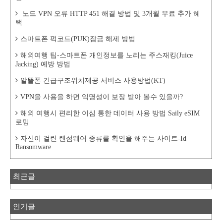
노드 VPN 오류 HTTP 451 해결 방법 및 3개월 무료 추가 혜
택
스마트폰 퍽코드(PUK)잠금 해제 방법
해외여행 팁-스마트폰 개인정보를 노리는 주스재킹(Juice
Jacking) 예방 방법
알뜰폰 긴급구조위치제공 서비스 사용방법(KT)
VPN을 사용을 하면 익명성이 보장 받아 볼수 있을까?
해외 여행시 편리한 이심 통한 데이터 사용 방법 Saily eSIM
로밍
자신이 걸린 랜섬웨어 종류를 확인을 해주는 사이트-Id
Ransomware
최근글
인기글