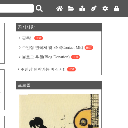
공지사항
필독!!
HOT
는
주인장 연락처 및 SNS(Contact ME)
HOT
이
블로그 후원(Blog Donation)
HOT
주인장 연락가능 메신저!!
HOT
프로필
웨
당