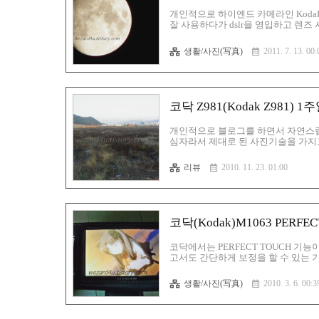
개인적으로 하이엔드 카메라인 KodaK
잘 사용하다가 dslr을 영입하고 렌즈
P 모드로 하고 사진을 찍었습니다. 
기도 그렇고 해서 베란다에서 방충망
생활/사진(写真)
2011. 7. 13. 00:
사진을 찍었습니다. 순간 군대에서 총
잘 나왔는지 모르겠습니다. 초보자가 
코닥 Z981(Kodak Z981) 
개인적으로 블로그를 하면서 자연스럽
심자라서 제대로 된 사진기술을 가지
으로 큰마음 먹고 뽑은 코닥 Z981 
는 것이 코닥 Z981 하이엔드 카메라
리뷰
2010. 11. 23. 01:00
전지는 충전지가 아니기 때문에 새로 
라, 일회용 건전지,렌즈커버,USB케
스탭,액정보호필름,코닥 Z..
코닥(Kodak)M1063 PERF
코닥에서는 PERFECT TOUCH 
고서도 간단하게 보정을 할 수 있는 
사진을 한번 비교해 보겠습니다. 먼저
있는 이미지가 저도 이런 이미지 때
생활/사진(写真)
2010. 3. 6. 00:3
으로 사진을 촬영할 당시 여러 가지 조
분은 정말 어둡습니다. 솔직히 맥시안
운 면이 보입니다...