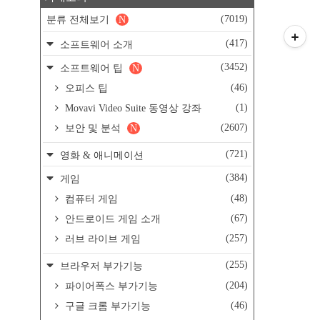
(7019)
분류 전체보기
N
(417)
소프트웨어 소개
(3452)
소프트웨어 팁
N
(46)
오피스 팁
(1)
Movavi Video Suite 동영상 강좌
(2607)
보안 및 분석
N
(721)
영화 & 애니메이션
(384)
게임
(48)
컴퓨터 게임
(67)
안드로이드 게임 소개
(257)
러브 라이브 게임
(255)
브라우저 부가기능
(204)
파이어폭스 부가기능
(46)
구글 크롬 부가기능