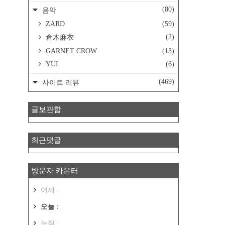
(80)
음악
ZARD
(59)
(2)
倉木麻衣
GARNET CROW
(13)
YUI
(6)
(469)
사이트 리뷰
글보관함
최근댓글
방문자 카운터
어제 :
오늘 :
누적 :