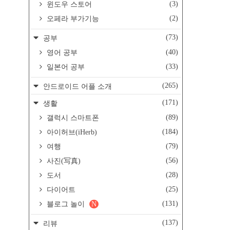
(3)
윈도우 스토어
(2)
오페라 부가기능
(73)
공부
(40)
영어 공부
(33)
일본어 공부
(265)
안드로이드 어플 소개
(171)
생활
(89)
갤럭시 스마트폰
(184)
아이허브(iHerb)
(79)
여행
(56)
사진(写真)
(28)
도서
(25)
다이어트
(131)
블로그 놀이
N
(137)
리뷰