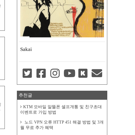
안
Sakai
시
메
넷
추천글
않
KTM 모바일 알뜰폰 셀프개통 및 친구초대
단
이벤트로 가입 방법
에
노드 VPN 오류 HTTP 451 해결 방법 및 3개
월 무료 추가 혜택