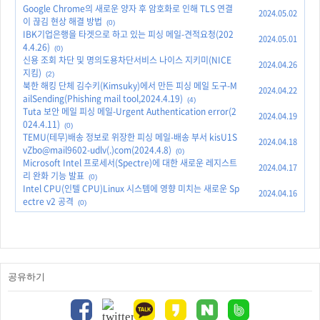
Google Chrome의 새로운 양자 후 암호화로 인해 TLS 연결
2024.05.02
이 끊김 현상 해결 방법
(0)
IBK기업은행을 타겟으로 하고 있는 피싱 메일-견적요청(202
2024.05.01
4.4.26)
(0)
신용 조회 차단 및 명의도용차단서비스 나이스 지키미(NICE
2024.04.26
지킴)
(2)
북한 해킹 단체 김수키(Kimsuky)에서 만든 피싱 메일 도구-M
2024.04.22
ailSending(Phishing mail tool,2024.4.19)
(4)
Tuta 보안 메일 피싱 메일-Urgent Authentication error(2
2024.04.19
024.4.11)
(0)
TEMU(테무)배송 정보로 위장한 피싱 메일-배송 부서 kisU1S
2024.04.18
vZbo@mail9602-udlv(.)com(2024.4.8)
(0)
Microsoft Intel 프로세서(Spectre)에 대한 새로운 레지스트
2024.04.17
리 완화 기능 발표
(0)
Intel CPU(인텔 CPU)Linux 시스템에 영향 미치는 새로운 Sp
2024.04.16
ectre v2 공격
(0)
공유하기