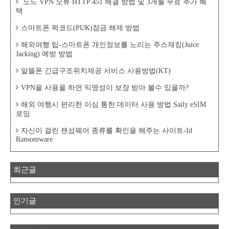
노드 VPN 오류 HTTP 451 해결 방법 및 3개월 무료 추가 혜
택
스마트폰 퍽코드(PUK)잠금 해제 방법
해외여행 팁-스마트폰 개인정보를 노리는 주스재킹(Juice
Jacking) 예방 방법
알뜰폰 긴급구조위치제공 서비스 사용방법(KT)
VPN을 사용을 하면 익명성이 보장 받아 볼수 있을까?
해외 여행시 편리한 이심 통한 데이터 사용 방법 Saily eSIM
로밍
자신이 걸린 랜섬웨어 종류를 확인을 해주는 사이트-Id
Ransomware
최근글
인기글