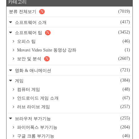
카테고리
(7019)
분류 전체보기
N
(417)
소프트웨어 소개
(3452)
소프트웨어 팁
N
(46)
오피스 팁
(1)
Movavi Video Suite 동영상 강좌
(2607)
보안 및 분석
N
(721)
영화 & 애니메이션
(384)
게임
(48)
컴퓨터 게임
(67)
안드로이드 게임 소개
(257)
러브 라이브 게임
(255)
브라우저 부가기능
(204)
파이어폭스 부가기능
(46)
구글 크롬 부가기능