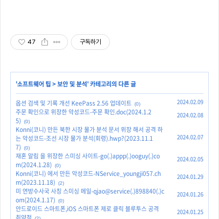
47
구독하기
'
소프트웨어 팁
>
보안 및 분석
' 카테고리의 다른 글
2024.02.09
옵션 검색 및 기록 개선 KeePass 2.56 업데이트
(0)
주문 확인으로 위장한 악성코드-주문 확인.doc(2024.1.2
2024.02.08
5)
(0)
Konni(코니) 만든 북한 시장 물가 분석 문서 위장 해서 공격 하
2024.02.07
는 악성코드-조선 시장 물가 분석(회령).hwp?(2023.11.1
7)
(0)
재혼 알림 을 위장한 스미싱 사이트-go(.)appp(.)ooguy(.)co
2024.02.05
m(2024.1.28)
(0)
Konni(코니) 에서 만든 악성코드-NService_youngji057.ch
2024.01.29
m(2023.11.18)
(2)
미 연방수사국 사칭 스미싱 메일-qjao@service(.)898840(.)c
2024.01.26
om(2024.1.17)
(0)
안드로이드 스마트폰,iOS 스마트폰 제로 클릭 블루투스 공격
2024.01.25
취약점
(2)