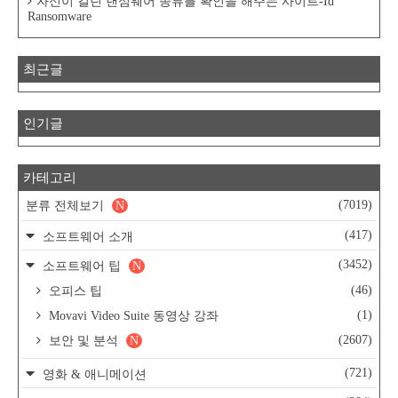
자신이 걸린 랜섬웨어 종류를 확인을 해주는 사이트-Id
Ransomware
최근글
인기글
카테고리
(7019)
분류 전체보기
N
(417)
소프트웨어 소개
(3452)
소프트웨어 팁
N
(46)
오피스 팁
(1)
Movavi Video Suite 동영상 강좌
(2607)
보안 및 분석
N
(721)
영화 & 애니메이션