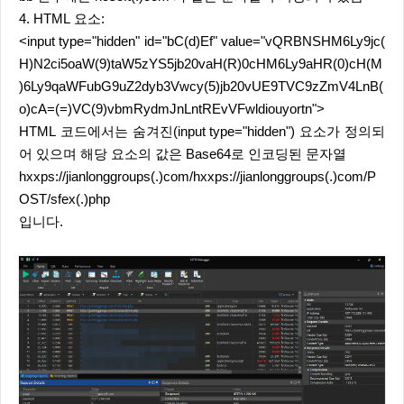
4. HTML 요소:
<input type="hidden" id="bC(d)Ef" value="vQRBNSHM6Ly9jc(
H)N2ci5oaW(9)taW5zYS5jb20vaH(R)0cHM6Ly9aHR(0)cH(M
)6Ly9qaWFubG9uZ2dyb3Vwcy(5)jb20vUE9TVC9zZmV4LnB(
o)cA=(=)VC(9)vbmRydmJnLntREvVFwldiouyortn">
HTML 코드에서는 숨겨진(input type="hidden") 요소가 정의되
어 있으며 해당 요소의 값은 Base64로 인코딩된 문자열
hxxps://jianlonggroups(.)com/hxxps://jianlonggroups(.)com/P
OST/sfex(.)php
입니다.