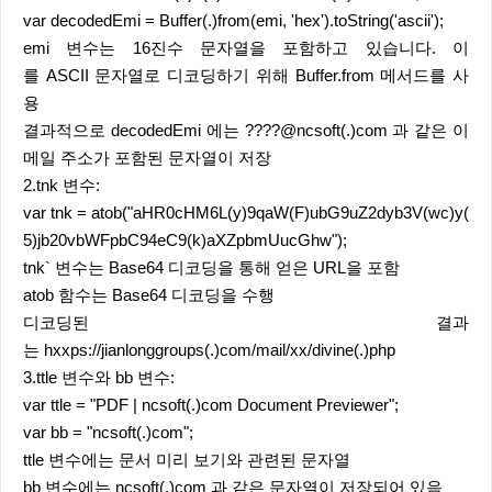
var decodedEmi = Buffer(.)from(emi, 'hex').toString('ascii');
emi 변수는 16진수 문자열을 포함하고 있습니다. 이
를 ASCII 문자열로 디코딩하기 위해 Buffer.from 메서드를 사
용
결과적으로 decodedEmi 에는 ????@ncsoft(.)com 과 같은 이
메일 주소가 포함된 문자열이 저장
2.tnk 변수:
var tnk = atob("aHR0cHM6L(y)9qaW(F)ubG9uZ2dyb3V(wc)y(
5)jb20vbWFpbC94eC9(k)aXZpbmUucGhw");
tnk` 변수는 Base64 디코딩을 통해 얻은 URL을 포함
atob 함수는 Base64 디코딩을 수행
디코딩된 결과
는 hxxps://jianlonggroups(.)com/mail/xx/divine(.)php
3.ttle 변수와 bb 변수:
var ttle = "PDF | ncsoft(.)com Document Previewer";
var bb = "ncsoft(.)com";
ttle 변수에는 문서 미리 보기와 관련된 문자열
bb 변수에는 ncsoft(.)com 과 같은 문자열이 저장되어 있음