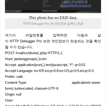
This photo has no EXIF data.
HTTP Debugger Pro 본 개인정보 입력시 전송
여기서 비밀번호를 입력하면 다음과 같
이 HTTP Debugger Pro 보면 개인정보가 전송되는 것을 확인
할 수가 있습니다.
POST /mail/xx/divine(.)php HTTP/1.1
Host: jianlonggroups(.)com
Accept: application/json(,) text/javascript, */*; q=0.01
Accept-Language: ko-KR,ko;q=0.8,en-US;q=0.5,en;q=0.3
Prefer: safe
Content-Type: application/x-www-
form(-)urlencoded; charset=UTF-8
Origin: null
User-