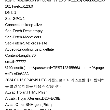
Agent: Mozilla/5.0 (Windows NT 10.0; rv:123.0) Gecko/20100
101 Firefox/123.0
DNT: 1
Sec-GPC: 1
Connection: keep-alive
Sec-Fetch-Dest: empty
Sec-Fetch-Mode: cors
Sec-Fetch-Site: cross-site
Accept-Encoding: gzip, deflate
Content-Length: 70
email=?????
%40ncsoft(.)com&password=TEST12345566&count=0&page
=sF+Al3rt%3A
2024-01-15 02:46:49 UTC 기준으로 바이러스토탈에서 탐지하
는 보안 업체들은 다음과 같습니다.
ALYac:Trojan.HTML.Phish
Arcabit:Trojan.Generic.D20FEC8E
Avast:Other:SNH-gen [Phish]