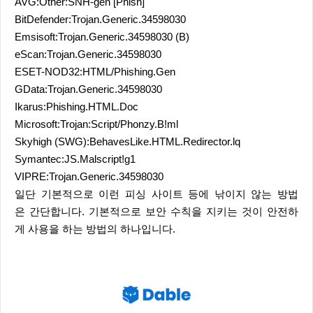
AVG:Other:SNH-gen [Phish]
BitDefender:Trojan.Generic.34598030
Emsisoft:Trojan.Generic.34598030 (B)
eScan:Trojan.Generic.34598030
ESET-NOD32:HTML/Phishing.Gen
GData:Trojan.Generic.34598030
Ikarus:Phishing.HTML.Doc
Microsoft:Trojan:Script/Phonzy.B!ml
Skyhigh (SWG):BehavesLike.HTML.Redirector.lq
Symantec:JS.Malscript!g1
VIPRE:Trojan.Generic.34598030
일단 기본적으로 이런 피싱 사이트 등에 낚이지 않는 방법
은 간단합니다. 기본적으로 보안 수칙을 지키는 것이 안전하
게 사용을 하는 방법의 하나입니다.