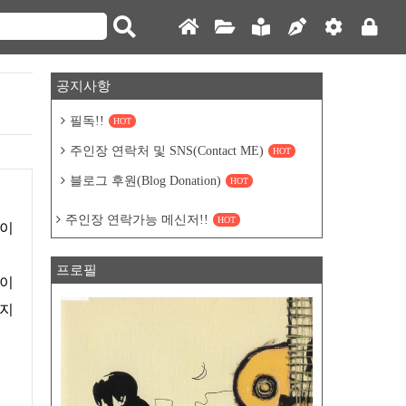
공지사항
필독!!
HOT
주인장 연락처 및 SNS(Contact ME)
HOT
블로그 후원(Blog Donation)
HOT
주인장 연락가능 메신저!!
HOT
아이
프로필
로이
없지