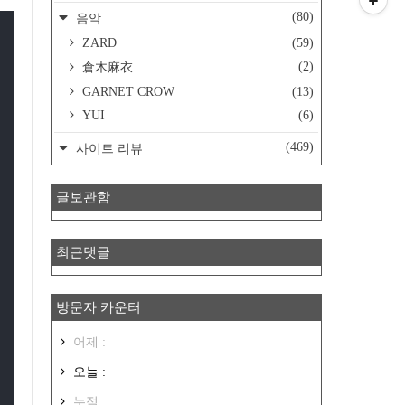
(80)
음악
ZARD
(59)
(2)
倉木麻衣
GARNET CROW
(13)
YUI
(6)
(469)
사이트 리뷰
글보관함
최근댓글
방문자 카운터
어제 :
오늘 :
누적 :