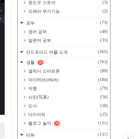
(3)
윈도우 스토어
(2)
오페라 부가기능
(73)
공부
(40)
영어 공부
(33)
일본어 공부
(265)
안드로이드 어플 소개
(763)
생활
N
(89)
갤럭시 스마트폰
(184)
아이허브(iHerb)
(79)
여행
(56)
사진(写真)
(28)
도서
(25)
다이어트
(131)
블로그 놀이
N
(137)
리뷰