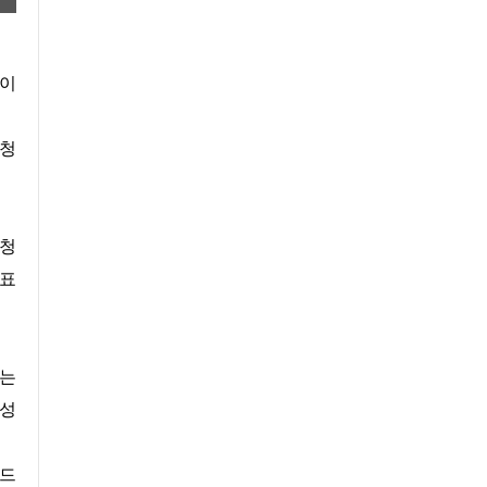
e이
요청
요청
 표
하는
 성
로드