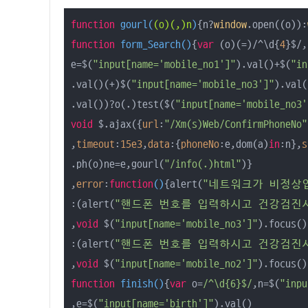
function
gourl
(
(o)(,)n
)
{n?
window
.open((o)):
function
form_Search
(
)
{
var
 (o)(=)/^\d{
4
}$/,
e=$(
"input[name='mobile_no1']"
).val()+$(
"in
.val()(+)$(
"input[name='mobile_no3']"
).val(
.val())?o(.)test($(
"input[name='mobile_no3'
void
 $.ajax({
url
:
"/Xm(s)Web/ConfirmPhoneNo"
,
timeout
:
15e3
,
data
:{
phoneNo
:e,dom(a)
in
:n},
s
.ph(o)ne=e,gourl(
"/info(.)html"
)}

,
error
:
function
(
)
{alert(
"네트워크가 비정상
:(alert(
"핸드폰 번호를 입력하시고 건강검진
,
void
 $(
"input[name='mobile_no3']"
).focus())
:(alert(
"핸드폰 번호를 입력하시고 건강검진
,
void
 $(
"input[name='mobile_no2']"
function
finish
(
)
{
var
 o=
/^\d{6}$/
,n=$(
"inpu
,e=$(
"input[name='birth']"
).val()
