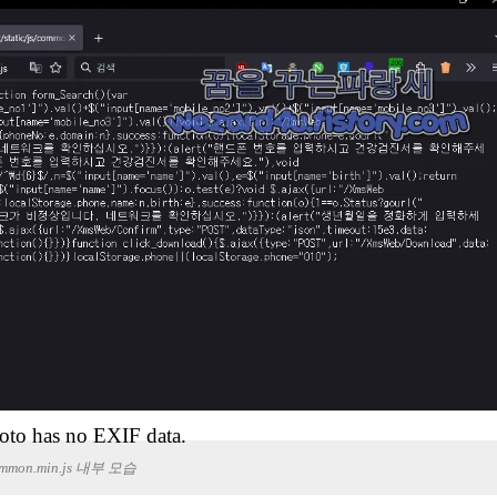
oto has no EXIF data.
mmon.min.js 내부 모습