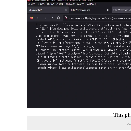
This ph
co