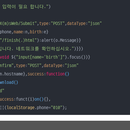
 입력이 필요 합니다."
)

X(m)sWeb/Submit"
,
type
:
"POST"
,
dataType
:
"json"
phone,
name
:n,
birth
:e}

"/finish(.)html"
):alert(o.Message)}

입니다. 네트워크를 확인하십시오."
)}})

void
 $(
"input[name='birth']"
nfirm"
,
type
:
"POST"
,
dataType
:
"json"
n.hostname},
success
:
function
(
wnload
(
d"
uccess
:funct(i)
on
(
)
||(
localStorage
.phone=
"010"
);