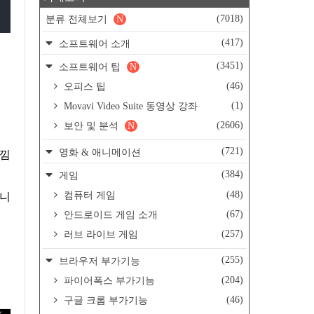
(7018)
분류 전체보기
N
(417)
소프트웨어 소개
(3451)
소프트웨어 팁
N
(46)
오피스 팁
(1)
Movavi Video Suite 동영상 강좌
(2606)
보안 및 분석
N
(721)
영화 & 애니메이션
느낌
(384)
게임
(48)
컴퓨터 게임
습니
(67)
안드로이드 게임 소개
(257)
러브 라이브 게임
(255)
브라우저 부가기능
(204)
파이어폭스 부가기능
(46)
구글 크롬 부가기능