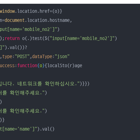
window
n=
document
.location.hostname,

put[name='mobile_no2']"
)

);
return
 o(.)test($(
"input[name='mobile_no2']"
)

]"
,
type
:
"POST"
,
dataType
:
"json"
uccess
:
function
(
o
)
{localSto(r)age

입니다. 네트워크를 확인하십시오."
)}})

서를 확인해주세요."
)



서를 확인해주세요."
)

t[name='name']"
).val()
