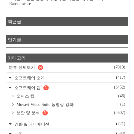
Ransomware
최근글
인기글
카테고리
(7019)
분류 전체보기
N
(417)
소프트웨어 소개
(3452)
소프트웨어 팁
N
(46)
오피스 팁
(1)
Movavi Video Suite 동영상 강좌
(2607)
보안 및 분석
N
(721)
영화 & 애니메이션
(384)