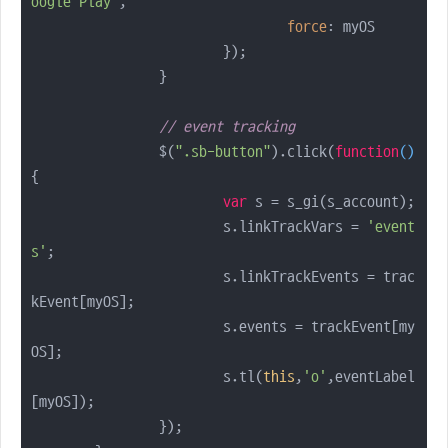
oogle Play"
,

force
: myOS

			});

		}

// event tracking
		$(
".sb-button"
).click(
function
(
)
{

var
 s = s_gi(s_account);

			s.linkTrackVars = 
'event
s'
;

			s.linkTrackEvents = trac
kEvent[myOS];

			s.events = trackEvent[my
OS];

			s.tl(
this
,
'o'
,eventLabel
[myOS]);

		});
