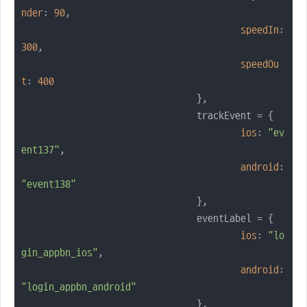
nder
: 
90
,

speedIn
: 
300
,

speedOu
t
: 
400
				},

				trackEvent = {

ios
: 
"ev
ent137"
,

android
: 
"event138"
				},

				eventLabel = {

ios
: 
"lo
gin_appbn_ios"
,

android
: 
"login_appbn_android"
				},
