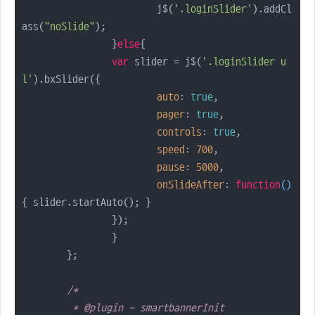
			j$(
'.loginSlider'
).addCl
ass(
"noSlide"
);

		}
else
{

var
 slider = j$(
'.loginSlider u
l'
).bxSlider({

auto
: 
true
,

pager
: 
true
,

controls
: 
true
,

speed
: 
700
,

pause
: 
5000
,

onSlideAfter
: 
function
(
)
{ slider.startAuto(); }

		});

		}

	};

/* 

	 * @plugin - smartbannerInit
