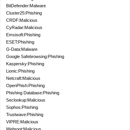
BitDefender:Malware
Cluster25:Phishing
CRDF:Malicious
CyRadar:Malicious
Emsisoft:Phishing
ESET:Phishing
G-Data:Malware
Google Safebrowsing:Phishing
Kaspersky:Phishing
Lionic:Phishing
Netcraft:Malicious
OpenPhish:Phishing
Phishing Database:Phishing
Seclookup:Malicious
Sophos:Phishing
Trustwave:Phishing
VIPRE:Malicious
Webroot:Malicious