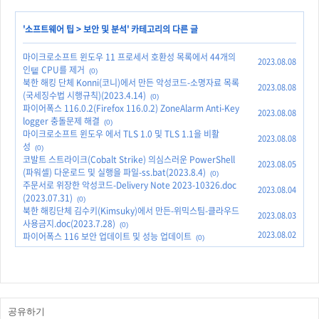
'
소프트웨어 팁
>
보안 및 분석
' 카테고리의 다른 글
마이크로소프트 윈도우 11 프로세서 호환성 목록에서 44개의
2023.08.08
인텥 CPU를 제거
(0)
북한 해킹 단체 Konni(코니)에서 만든 악성코드-소명자료 목록
2023.08.08
(국세징수법 시행규칙)(2023.4.14)
(0)
파이어폭스 116.0.2(Firefox 116.0.2) ZoneAlarm Anti-Key
2023.08.08
logger 충돌문제 해결
(0)
마이크로소프트 윈도우 에서 TLS 1.0 및 TLS 1.1을 비활
2023.08.08
성
(0)
코발트 스트라이크(Cobalt Strike) 의심스러운 PowerShell
2023.08.05
(파워셀) 다운로드 및 실행을 파일-ss.bat(2023.8.4)
(0)
주문서로 위장한 악성코드-Delivery Note 2023-10326.doc
2023.08.04
(2023.07.31)
(0)
북한 해킹단체 김수키(Kimsuky)에서 만든-위믹스팀-클라우드
2023.08.03
사용금지.doc(2023.7.28)
(0)
2023.08.02
파이어폭스 116 보안 업데이트 및 성능 업데이트
(0)
공유하기