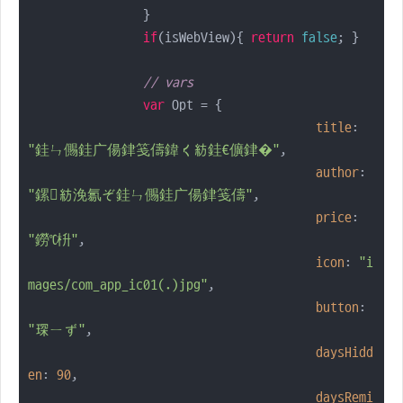
		}

if
(isWebView){ 
return
false
; }

// vars
var
 Opt = {

title
: 
"銈ㄣ儩銈广偒銉笺儔鍏紡銈€儣銉�"
,

author
: 
"鏍紡浼氱ぞ銈ㄣ儩銈广偒銉笺儔"
,

price
: 
"鐒℃枡"
,

icon
: 
"i
mages/com_app_ic01(.)jpg"
,

button
: 
"琛ㄧず"
,

daysHidd
en
: 
90
,

daysRemi