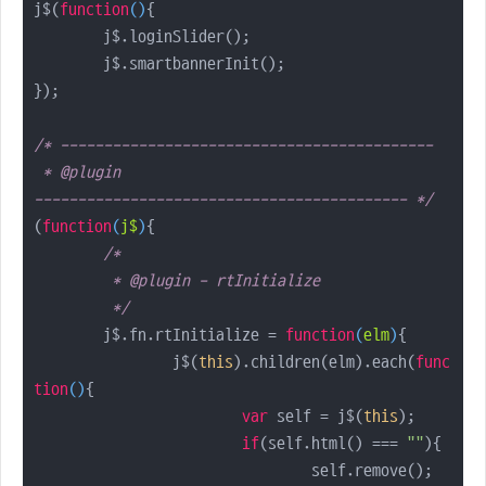
j$(
function
(
)
{

	j$.loginSlider();

	j$.smartbannerInit();

});

/* -------------------------------------------

 * @plugin

------------------------------------------- */
(
function
(
j$
)
{

/* 

	 * @plugin - rtInitialize

	 */
	j$.fn.rtInitialize = 
function
(
elm
)
{

		j$(
this
).children(elm).each(
func
tion
(
)
{

var
 self = j$(
this
);

if
(self.html() === 
""
){

				self.remove();
