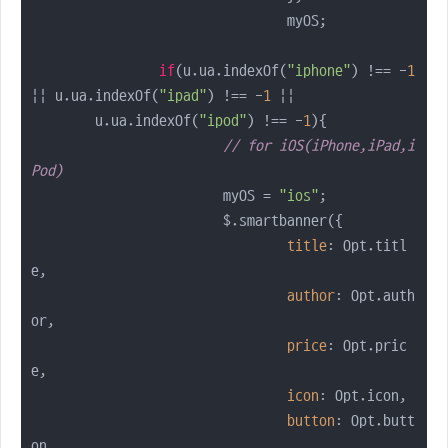
				myOS;

if
(u.ua.indexOf(
"iphone"
) !== -
1
|| u.ua.indexOf(
"ipad"
) !== -
1
 ||

        u.ua.indexOf(
"ipod"
) !== -
1
){

// for iOS(iPhone,iPad,i
Pod)
			myOS = 
"ios"
;

			$.smartbanner({

title
: Opt.titl
e,

author
: Opt.auth
or,

price
: Opt.pric
e,

icon
: Opt.icon,

button
: Opt.butt
on,
