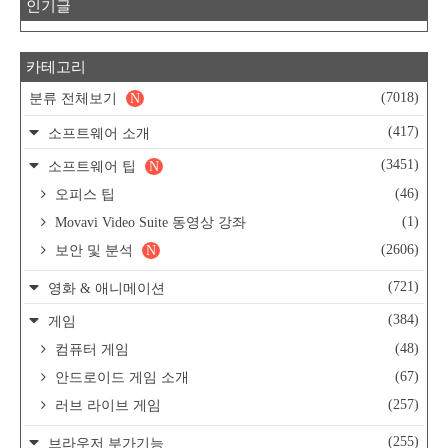
인기글
카테고리
(7018)
분류 전체보기
N
(417)
소프트웨어 소개
(3451)
소프트웨어 팁
N
(46)
오피스 팁
(1)
Movavi Video Suite 동영상 강좌
(2606)
보안 및 분석
N
(721)
영화 & 애니메이션
(384)
게임
(48)
컴퓨터 게임
(67)
안드로이드 게임 소개
(257)
러브 라이브 게임
(255)
브라우저 부가기능