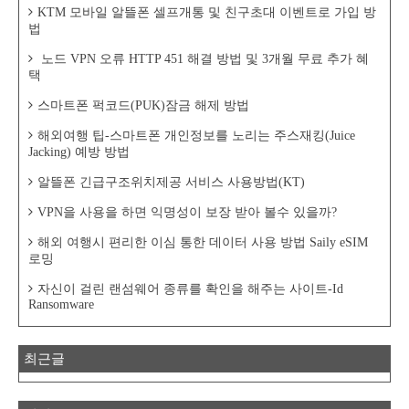
KTM 모바일 알뜰폰 셀프개통 및 친구초대 이벤트로 가입 방
법
노드 VPN 오류 HTTP 451 해결 방법 및 3개월 무료 추가 혜
택
스마트폰 퍽코드(PUK)잠금 해제 방법
해외여행 팁-스마트폰 개인정보를 노리는 주스재킹(Juice
Jacking) 예방 방법
알뜰폰 긴급구조위치제공 서비스 사용방법(KT)
VPN을 사용을 하면 익명성이 보장 받아 볼수 있을까?
해외 여행시 편리한 이심 통한 데이터 사용 방법 Saily eSIM
로밍
자신이 걸린 랜섬웨어 종류를 확인을 해주는 사이트-Id
Ransomware
최근글