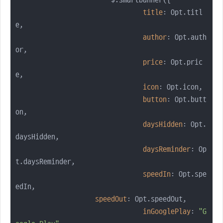
			$.smartbanner({

title
: Opt.titl
e,

author
: Opt.auth
or,

price
: Opt.pric
e,

icon
: Opt.icon,

button
: Opt.butt
on,

daysHidden
: Opt.
daysHidden,

daysReminder
: Op
t.daysReminder,

speedIn
: Opt.spe
edIn,

speedOut
: Opt.speedOut,

inGooglePlay
: 
"G