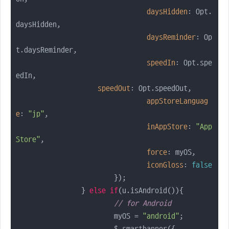
daysHidden
: Opt.
daysHidden,

daysReminder
: Op
t.daysReminder,

speedIn
: Opt.spe
edIn,

speedOut
: Opt.speedOut,

appStoreLanguag
e
: 
"jp"
,

inAppStore
: 
"App 
Store"
,

force
: myOS,

iconGloss
: 
false
			});

		} 
else
if
(u.isAndroid()){

// for Android
			myOS = 
"android"
;
