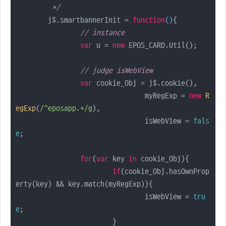
	 */
	j$.smartbannerInit = 
function
(
)
{

// instance
var
 u = 
new
 EPOS_CARD.Util();

// judge isWebView
var
 cookie_Obj = j$.cookie(),

				myRegExp = 
new
R
egExp
(
/^eposapp.+/g
),

				isWebView = 
fals
e
;

for
(
var
 key 
in
 cookie_Obj){

if
(cookie_Obj.hasOwnProp
erty(key) && key.match(myRegExp)){

				isWebView = 
tru
e
;

			}
