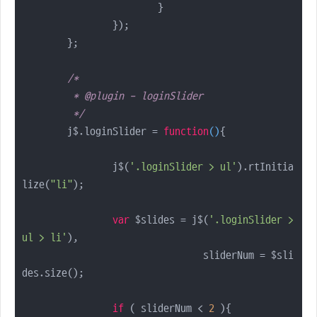
			}

		});

	};

/* 

	 * @plugin - loginSlider

	 */
	j$.loginSlider = 
function
(
)
{

		j$(
'.loginSlider > ul'
).rtInitia
lize(
"li"
);

var
 $slides = j$(
'.loginSlider > 
ul > li'
),

				sliderNum = $sli
des.size();

if
 ( sliderNum < 
2
 ){
